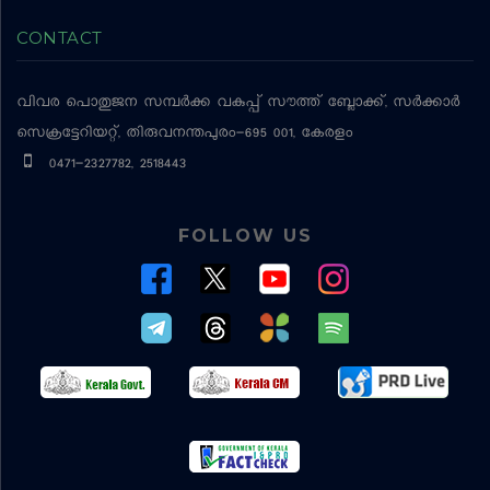
CONTACT
വിവര പൊതുജന സമ്പര്‍ക്ക വകുപ്പ്
സൗത്ത് ബ്ലോക്ക്, സര്‍ക്കാര്‍
സെക്രട്ടേറിയറ്റ്, തിരുവനന്തപുരം-695 001, കേരളം
0471-2327782, 2518443
FOLLOW US