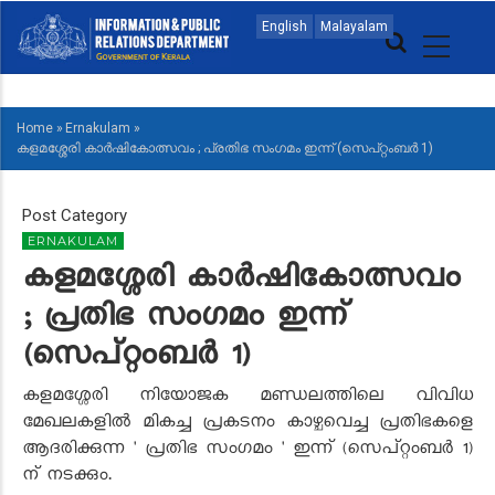
Skip
MAIN
English
Malayalam
to
NAVIGATION
main
MALAYALAM
content
Home
»
Ernakulam
»
BREADCRUMB
കളമശ്ശേരി കാർഷികോത്സവം ; പ്രതിഭ സംഗമം ഇന്ന് (സെപ്റ്റംബർ 1)
Post Category
ERNAKULAM
കളമശ്ശേരി കാർഷികോത്സവം
; പ്രതിഭ സംഗമം ഇന്ന്
(സെപ്റ്റംബർ 1)
കളമശ്ശേരി നിയോജക മണ്ഡലത്തിലെ വിവിധ
മേഖലകളിൽ മികച്ച പ്രകടനം കാഴ്ചവെച്ച പ്രതിഭകളെ
ആദരിക്കുന്ന ' പ്രതിഭ സംഗമം ' ഇന്ന് (സെപ്റ്റംബർ 1)
ന് നടക്കും.