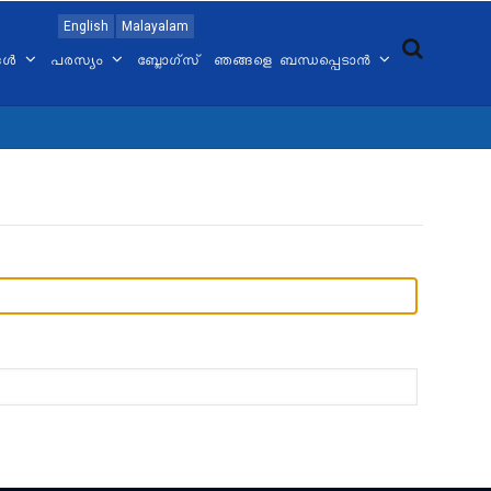
English
Malayalam
്ങൾ
പരസ്യം
ബ്ലോഗ്സ്
ഞങ്ങളെ ബന്ധപ്പെടാൻ