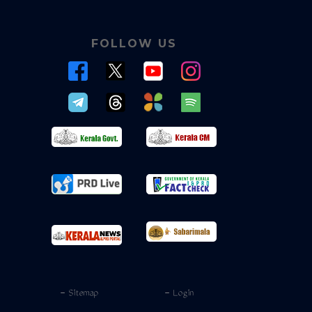
FOLLOW US
- Sitemap
- Login