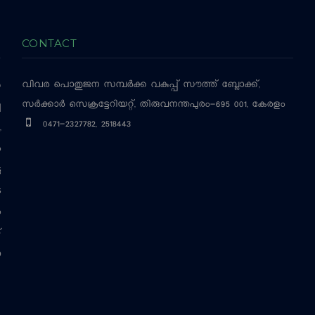
CONTACT
വിവര പൊതുജന സമ്പര്‍ക്ക വകുപ്പ്
സൗത്ത് ബ്ലോക്ക്,
‍
സര്‍ക്കാര്‍ സെക്രട്ടേറിയറ്റ്, തിരുവനന്തപുരം-695 001, കേരളം
ച
0471-2327782, 2518443
,
ം
ട
െ
ം
്
ന