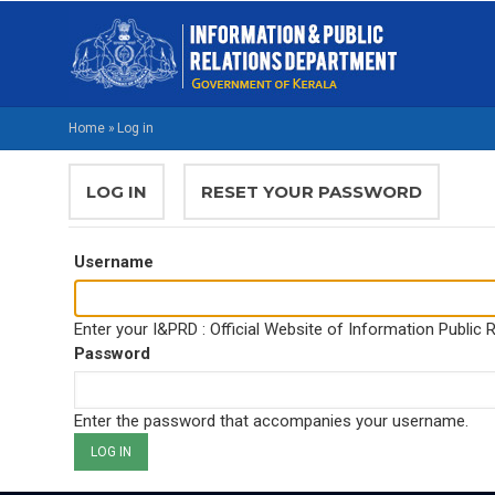
Skip
M
to
NA
main
M
content
Home
»
Log in
BREADCRUMB
PRIMARY
LOG IN
(ACTIVE
RESET YOUR PASSWORD
TABS
TAB)
Username
Enter your I&PRD : Official Website of Information Public
Password
Enter the password that accompanies your username.