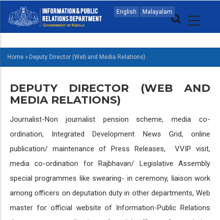
Skip
MAIN
English
Malayalam
to
NAVIGATION
main
MALAYALAM
content
Home
»
Deputy Director (Web and Media Relations)
BREADCRUMB
DEPUTY DIRECTOR (WEB AND
MEDIA RELATIONS)
Journalist-Non journalist pension scheme, media co-
ordination, Integrated Development News Grid, online
publication/ maintenance of Press Releases, VVIP visit,
media co-ordination for Rajbhavan/ Legislative Assembly
special programmes like swearing- in ceremony, liaison work
among officers on deputation duty in other departments, Web
master for official website of Information-Public Relations