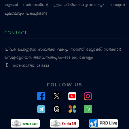
ആയത് സര്‍ക്കാരിന്റെ ശ്രദ്ധയില്‍കൊണ്ടുവരുകയും ചെയ്യുന്ന
ചുമതലയും വകുപ്പിനുണ്ട്.
CONTACT
വിവര പൊതുജന സമ്പര്‍ക്ക വകുപ്പ്
സൗത്ത് ബ്ലോക്ക്, സര്‍ക്കാര്‍
സെക്രട്ടേറിയറ്റ്, തിരുവനന്തപുരം-695 001, കേരളം
0471-2327782, 2518443
FOLLOW US