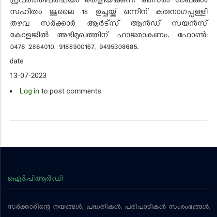
പ്രവര്‍ത്തിപരിചയം തെളിയിക്കുന്ന അസല്‍ രേഖകള്‍
സഹിതം ജൂലൈ 18 ഉച്ചയ്ക്ക് ഒന്നിന് കരുനാഗപ്പള്ളി
തഴവ സര്‍ക്കാര്‍ ആര്‍ട്‌സ് ആന്‍ഡ് സയന്‍സ്
കോളജില്‍ അഭിമുഖത്തിന് ഹാജരാകണം. ഫോണ്‍:
0476 2864010, 9188900167, 9495308685.
date
13-07-2023
Log in
to post comments
ഐ&പിആര്‍ഡി
സര്‍ക്കാരിന്റെ നയങ്ങള്‍, പദ്ധതികള്‍, പരിപാടികള്‍ സംരംഭങ്ങള്‍,