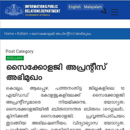
Skip
MAIN
English
Malayalam
to
NAVIGATION
main
MALAYALAM
content
Home
»
Kollam
»
സൈക്കോളജി അപ്രന്റീസ് അഭിമുഖം
BREADCRUMB
Post Category
KOLLAM
സൈക്കോളജി അപ്രന്റീസ്
അഭിമുഖം
കൊല്ലം, ആലപ്പുഴ, പത്തനംതിട്ട ജില്ലകളിലെ 10
എയ്ഡഡ് കോളജുകളിലേക്ക് സൈക്കോളജി
അപ്രന്റീസുമാരെ നിയമിക്കുന്നു. യോഗ്യത:
സൈക്കോളജിയില്‍ ബിരുദാനന്തര ബിരുദം (റെഗുലര്‍).
ക്ലിനിക്കല്‍ സൈക്കോളജി, പ്രവൃത്തിപരിചയം
തുടങ്ങിയ അഭിലഷണീയം. വിദ്യാഭ്യാസ യോഗ്യത,