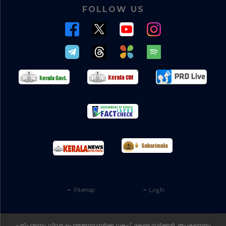
FOLLOW US
- Sitemap
- Login