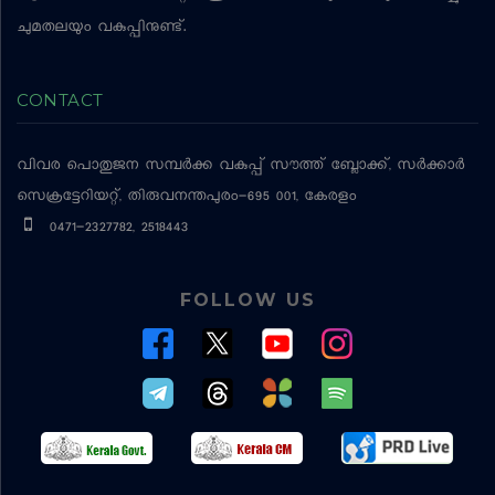
ചുമതലയും വകുപ്പിനുണ്ട്.
CONTACT
വിവര പൊതുജന സമ്പര്‍ക്ക വകുപ്പ്
സൗത്ത് ബ്ലോക്ക്, സര്‍ക്കാര്‍
സെക്രട്ടേറിയറ്റ്, തിരുവനന്തപുരം-695 001, കേരളം
0471-2327782, 2518443
FOLLOW US