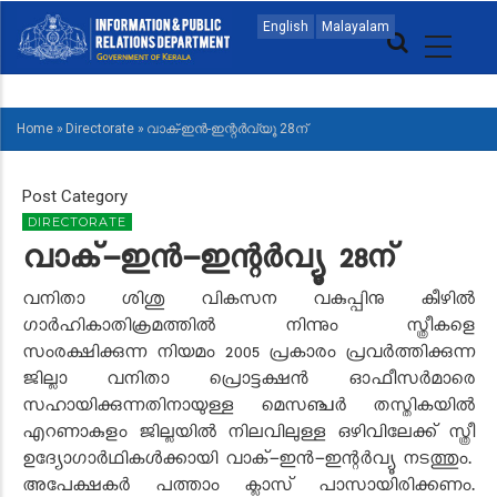
Skip
MAIN
English
Malayalam
to
NAVIGATION
main
MALAYALAM
content
Home
»
Directorate
»
വാക്-ഇൻ-ഇന്റർവ്യൂ 28ന്
BREADCRUMB
Post Category
DIRECTORATE
വാക്-ഇൻ-ഇന്റർവ്യൂ 28ന്
വനിതാ ശിശു വികസന വകുപ്പിനു കീഴിൽ
ഗാർഹികാതിക്രമത്തിൽ നിന്നും സ്ത്രീകളെ
സംരക്ഷിക്കുന്ന നിയമം 2005 പ്രകാരം പ്രവർത്തിക്കുന്ന
ജില്ലാ വനിതാ പ്രൊട്ടക്ഷൻ ഓഫീസർമാരെ
സഹായിക്കുന്നതിനായുള്ള മെസഞ്ചർ തസ്തികയിൽ
എറണാകുളം ജില്ലയിൽ നിലവിലുള്ള ഒഴിവിലേക്ക് സ്ത്രീ
ഉദ്യോഗാർഥികൾക്കായി വാക്-ഇൻ-ഇന്റർവ്യൂ നടത്തും.
അപേക്ഷകർ പത്താം ക്ലാസ് പാസായിരിക്കണം.