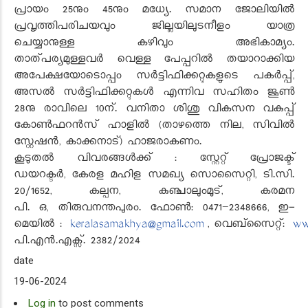
പ്രായം 25നും 45നും മധ്യേ. സമാന ജോലിയിൽ
പ്രവൃത്തിപരിചയവും ജില്ലയിലുടനീളം യാത്ര
ചെയ്യാനുള്ള കഴിവും അഭികാമ്യം.
താത്പര്യമുള്ളവർ
വെള്ള പേപ്പറിൽ തയാറാക്കിയ
അപേക്ഷയോടൊപ്പം സർട്ടിഫിക്കറ്റുകളുടെ പകർപ്പ്,
അസൽ സർട്ടിഫിക്കറ്റുകൾ എന്നിവ സഹിതം ജൂൺ
28നു രാവിലെ 10ന്. വനിതാ ശിശു വികസന വകുപ്പ്
കോൺഫറൻസ് ഹാളിൽ (താഴത്തെ നില, സിവിൽ
സ്റ്റേഷൻ, കാക്കനാട്) ഹാജരാകണം.
കൂടുതൽ വിവരങ്ങൾക്ക്
: സ്റ്റേറ്റ് പ്രോജക്ട്
ഡയറക്ടർ, കേരള മഹിള സമഖ്യ സൊസൈറ്റി, ടി.സി.
20/1652, കല്പന, കുഞ്ചാലുംമൂട്, കരമന
പി. ഒ, തിരുവനന്തപുരം. ഫോൺ: 0471–2348666, ഇ-
മെയിൽ :
keralasamakhya@gmail.com
, വെബ്സൈറ്റ്:
ww
പി.എൻ.എക്സ്. 23
82
/2024
date
19-06-2024
Log in
to post comments