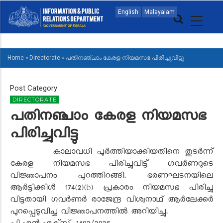
Skip
MAIN
English
Malayalam
to
NAVIGATION
main
MALAYALAM
content
Home
»
Directorate
»
പതിനഞ്ചാം കേരള നിയമസഭ പിരിച്ചുവിട്ടു
BREADCRUMB
Post Category
DIRECTORATE
പതിനഞ്ചാം കേരള നിയമസഭ
പിരിച്ചുവിട്ടു
കാലാവധി പൂർത്തിയാക്കിയതിനെ തുടർന്ന്
കേരള നിയമസഭ പിരിച്ചുവിട്ട് ഗവർണറുടെ
വിജ്ഞാപനം പുറത്തിറങ്ങി. ഭരണഘടനയിലെ
ആർട്ടിക്കിൾ 174(2)(b) പ്രകാരം നിയമസഭ പിരിച്ചു
വിട്ടതായി ഗവർണർ രാജേന്ദ്ര വിശ്വനാഥ് ആർലേക്കർ
പുറപ്പെടുവിച്ച വിജ്ഞാപനത്തിൽ അറിയിച്ചു.