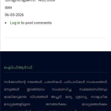
പി.എൻ.എക്‌സ്.
1402/2026
date
06-05-2026
Log in
to post comments
ഐ&പിആര്‍ഡി
സര്‍ക്കാരിന്റെ നയങ്ങള്‍, പദ്ധതികള്‍, പരിപാടികള്‍ സംരംഭങ്ങള്‍,
നേട്ടങ്ങള്‍ തുടങ്ങിയവ സംബന്ധിച്ച സമയബന്ധിതവും
കാലികവുമായ വിവരങ്ങള്‍ അച്ചടി, ദൃശ്യ, ശ്രാവ്യ, സാമൂഹിക
മാധ്യമങ്ങളിലൂടെ ജനങ്ങള്‍ക്കും മാധ്യമങ്ങള്‍ക്കും