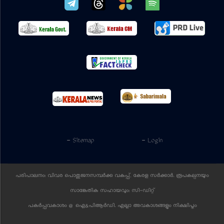
- Sitemap
- Login
പരിപാലനം: വിവര പൊതുജനസമ്പര്‍ക്ക വകുപ്പ്, കേരള സര്‍ക്കാര്‍. രൂപകല്പനയും
സാങ്കേതിക സഹായവും:
സി-ഡിറ്റ്
പകര്‍പ്പവകാശം @ ഐ&പിആര്‍ഡി. എല്ലാ അവകാശങ്ങളും നിക്ഷിപ്തം