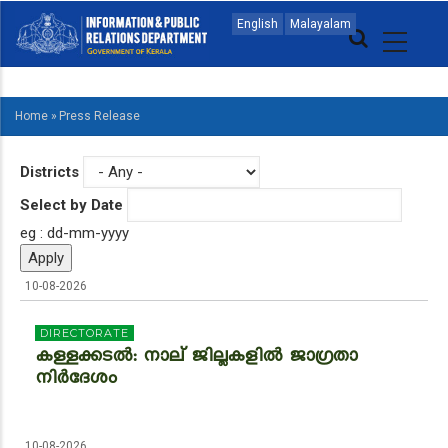
Skip
MAIN
English
Malayalam
to
NAVIGATION
main
MALAYALAM
content
Home
»
Press Release
BREADCRUMB
Districts
Select by Date
eg : dd-mm-yyyy
10-08-2026
DIRECTORATE
കള്ളക്കടൽ: നാല് ജില്ലകളിൽ ജാഗ്രതാ
നിർദേശം
10-08-2026