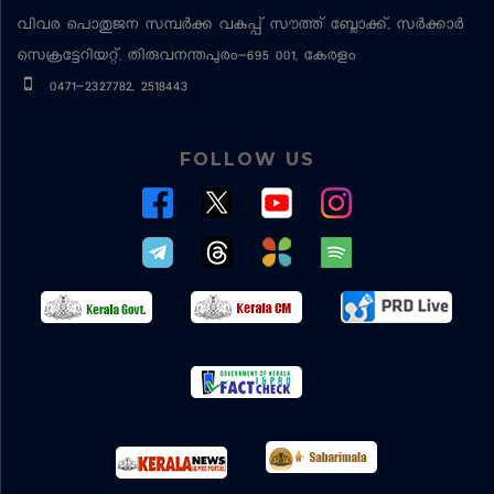
വിവര പൊതുജന സമ്പര്‍ക്ക വകുപ്പ്
സൗത്ത് ബ്ലോക്ക്, സര്‍ക്കാര്‍
സെക്രട്ടേറിയറ്റ്, തിരുവനന്തപുരം-695 001, കേരളം
0471-2327782, 2518443
FOLLOW US