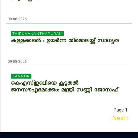
09-08-2026
THIRUVANANTHAPURAM
കള്ളക്കടൽ : ഉയർന്ന തിരമാലയ്ക്ക് സാധ്യത
09-08-2026
KANNUR
കെഎസ്ഇബിയെ കൂടുതല്‍
ജനസൗഹൃദമാക്കും: മന്ത്രി സണ്ണി ജോസഫ്
Page 1
PAGINATION
Next
Next ›
page