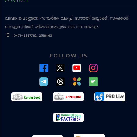
CONTACT
വിവര പൊതുജന സമ്പര്‍ക്ക വകുപ്പ്
സൗത്ത് ബ്ലോക്ക്, സര്‍ക്കാര്‍
സെക്രട്ടേറിയറ്റ്, തിരുവനന്തപുരം-695 001, കേരളം
0471-2327782, 2518443
FOLLOW US