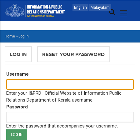
Skip
MAIN
English
Malayalam
to
NAVIGATION
main
MALAYALAM
content
Home
»
Log in
BREADCRUMB
PRIMARY
LOG IN
(ACTIVE
RESET YOUR PASSWORD
TABS
TAB)
Username
Enter your I&PRD : Official Website of Information Public
Relations Department of Kerala username.
Password
Enter the password that accompanies your username.