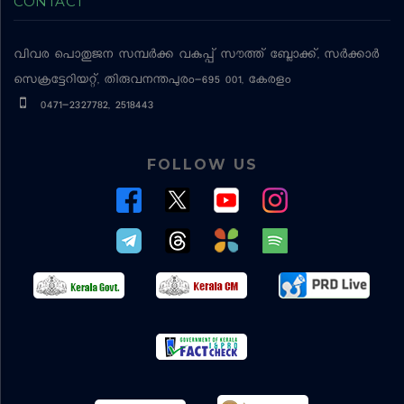
CONTACT
വിവര പൊതുജന സമ്പര്‍ക്ക വകുപ്പ്
സൗത്ത് ബ്ലോക്ക്, സര്‍ക്കാര്‍
സെക്രട്ടേറിയറ്റ്, തിരുവനന്തപുരം-695 001, കേരളം
0471-2327782, 2518443
FOLLOW US