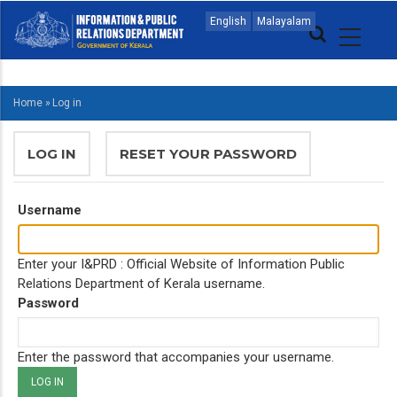
Skip
MAIN
English
Malayalam
to
NAVIGATION
main
MALAYALAM
content
Home
»
Log in
BREADCRUMB
PRIMARY
LOG IN
(ACTIVE
RESET YOUR PASSWORD
TABS
TAB)
Username
Enter your I&PRD : Official Website of Information Public
Relations Department of Kerala username.
Password
Enter the password that accompanies your username.