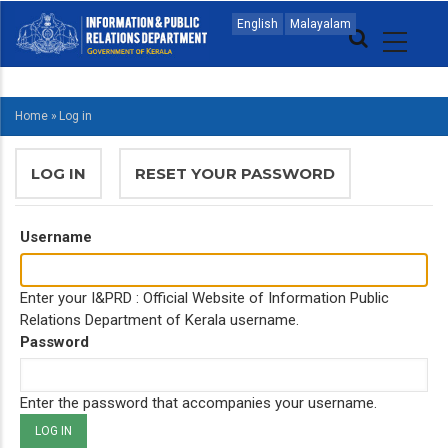
Skip
MAIN
English
Malayalam
to
NAVIGATION
main
MALAYALAM
content
Home
»
Log in
BREADCRUMB
PRIMARY
LOG IN
(ACTIVE
RESET YOUR PASSWORD
TABS
TAB)
Username
Enter your I&PRD : Official Website of Information Public
Relations Department of Kerala username.
Password
Enter the password that accompanies your username.