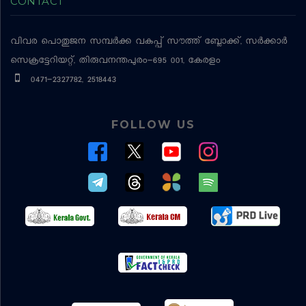
CONTACT
വിവര പൊതുജന സമ്പര്‍ക്ക വകുപ്പ്
സൗത്ത് ബ്ലോക്ക്, സര്‍ക്കാര്‍
സെക്രട്ടേറിയറ്റ്, തിരുവനന്തപുരം-695 001, കേരളം
0471-2327782, 2518443
FOLLOW US