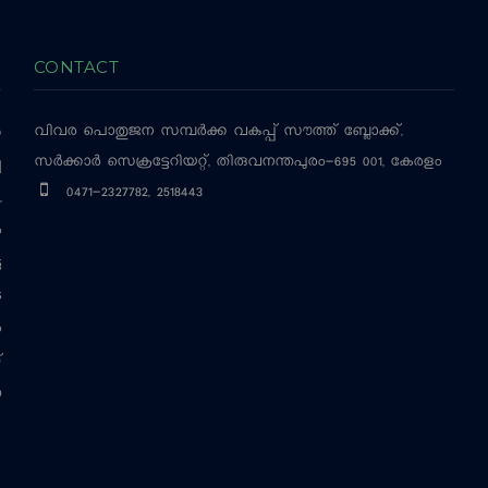
CONTACT
വിവര പൊതുജന സമ്പര്‍ക്ക വകുപ്പ്
സൗത്ത് ബ്ലോക്ക്,
‍
സര്‍ക്കാര്‍ സെക്രട്ടേറിയറ്റ്, തിരുവനന്തപുരം-695 001, കേരളം
ച
0471-2327782, 2518443
,
ം
ട
െ
ം
്
ന