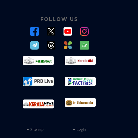
FOLLOW US
- Sitemap
- Login