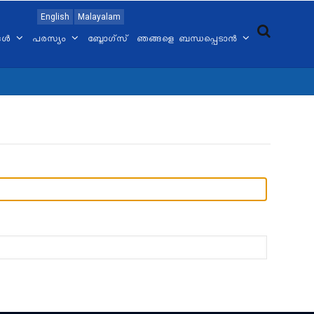
English
Malayalam
്ങൾ
പരസ്യം
ബ്ലോഗ്സ്
ഞങ്ങളെ ബന്ധപ്പെടാൻ