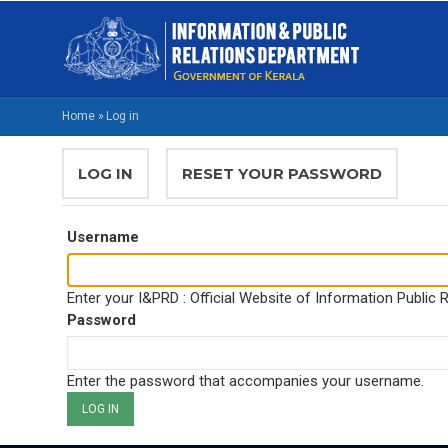
Skip
M
to
NA
main
M
content
Home
»
Log in
BREADCRUMB
PRIMARY
LOG IN
(ACTIVE
RESET YOUR PASSWORD
TABS
TAB)
Username
Enter your I&PRD : Official Website of Information Public
Password
Enter the password that accompanies your username.