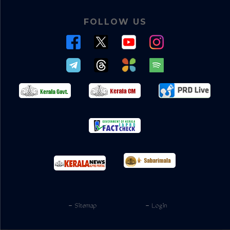
FOLLOW US
- Sitemap
- Login