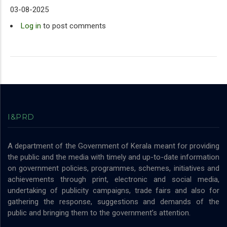
03-08-2025
Log in
to post comments
I&PRD
A department of the Government of Kerala meant for providing
the public and the media with timely and up-to-date information
on government policies, programmes, schemes, initiatives and
achievements through print, electronic and social media,
undertaking of publicity campaigns, trade fairs and also for
gathering the response, suggestions and demands of the
public and bringing them to the government’s attention.