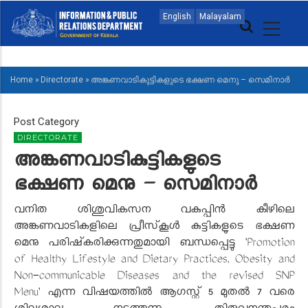
Skip
MAIN
English
Malayalam
to
NAVIGATION
main
ENGLISH
content
Home
»
Directorate
»
അങ്കണവാടികുട്ടികളുടെ ഭക്ഷണ മെനു – സെമിനാർ
BREADCRUMB
Post Category
DIRECTORATE
അങ്കണവാടികുട്ടികളുടെ
ഭക്ഷണ മെനു – സെമിനാർ
വനിത ശിശുവികസന വകുപ്പിൻ കീഴിലെ
അങ്കണവാടികളിലെ പ്രീസ്‌കൂൾ കുട്ടികളുടെ ഭക്ഷണ
മെനു പരിഷ്‌കരിക്കുന്നതുമായി ബന്ധപ്പെട്ടു
'Promotion
of Healthy Lifestyle and Dietary Practices, Obesity and
Non-communicable Diseases and the revised SNP
Menu'
എന്ന വിഷയത്തിൽ ആഗസ്റ്റ് 5 മുതൽ 7 വരെ