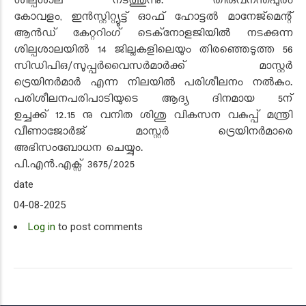
ശില്പശാല നടത്തുന്നു. തിരുവനന്തപുരം
കോവളം
,
ഇൻസ്റ്റിറ്റ്യൂട്ട് ഓഫ് ഹോട്ടൽ മാനേജ്‌മെന്റ്
ആൻഡ് കേറ്ററിംഗ് ടെക്‌നോളജിയിൽ നടക്കുന്ന
ശില്പശാലയിൽ
14
ജില്ലകളിലെയും തിരഞ്ഞെടുത്ത 56
സിഡിപിഒ/സൂപ്പർവൈസർമാർക്ക് മാസ്റ്റർ
ട്രെയിനർമാർ എന്ന നിലയിൽ പരിശീലനം നൽകും.
പരിശീലനപരിപാടിയുടെ ആദ്യ ദിനമായ 5ന്
ഉച്ചക്ക്
12.15
നു വനിത ശിശു വികസന വകുപ്പ് മന്ത്രി
വീണാജോർജ് മാസ്റ്റർ ട്രെയിനർമാരെ
അഭിസംബോധന ചെയ്യും.
പി.എൻ.എക്സ്
3
675/
2025
date
04-08-2025
Log in
to post comments