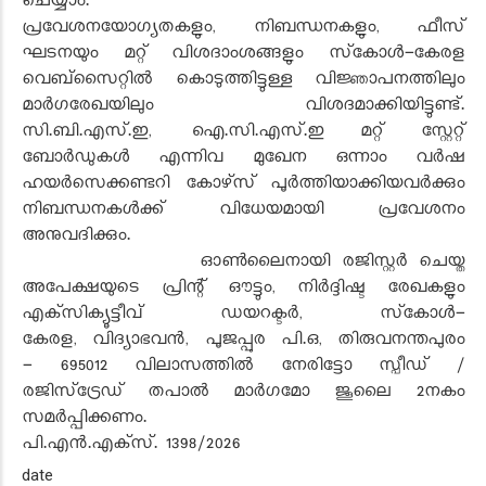
ചെയ്യാം.
പ്രവേശനയോഗ്യതകളും, നിബന്ധനകളും, ഫീസ്
ഘടനയും മറ്റ് വിശദാംശങ്ങളും സ്‌കോൾ-കേരള
വെബ്‌സൈറ്റിൽ കൊടുത്തിട്ടുള്ള വിജ്ഞാപനത്തിലും
മാർഗരേഖയിലും വിശദമാക്കിയിട്ടുണ്ട്.
സി.ബി.എസ്.ഇ, ഐ.സി.എസ്.ഇ മറ്റ് സ്റ്റേറ്റ്
ബോർഡുകൾ എന്നിവ മുഖേന ഒന്നാം വർഷ
ഹയർസെക്കണ്ടറി കോഴ്‌സ് പൂർത്തിയാക്കിയവർക്കും
നിബന്ധനകൾക്ക് വിധേയമായി പ്രവേശനം
അനുവദിക്കും.
ഓൺലൈനായി രജിസ്റ്റർ ചെയ്ത
അപേക്ഷയുടെ പ്രിന്റ് ഔട്ടും
, നിർദ്ദിഷ്ട രേഖകളും
എക്‌സിക്യൂട്ടീവ് ഡയറക്ടർ, സ്‌കോൾ-
കേരള, വിദ്യാഭവൻ, പൂജപ്പുര പി.ഒ, തിരുവനന്തപുരം
- 695012 വിലാസത്തിൽ നേരിട്ടോ സ്പീഡ് /
രജിസ്‌ട്രേഡ് തപാൽ മാർഗമോ ജൂലൈ 2നകം
സമർപ്പിക്കണം.
പി.എൻ.എക്‌സ്.
1398/2026
date