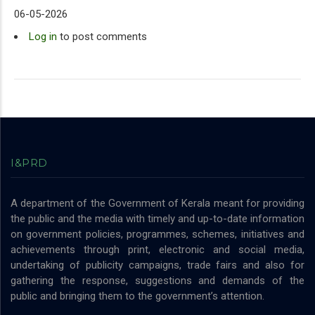
06-05-2026
Log in
to post comments
I&PRD
A department of the Government of Kerala meant for providing
the public and the media with timely and up-to-date information
on government policies, programmes, schemes, initiatives and
achievements through print, electronic and social media,
undertaking of publicity campaigns, trade fairs and also for
gathering the response, suggestions and demands of the
public and bringing them to the government’s attention.