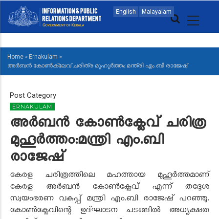
Skip
MAIN
English
Malayalam
to
NAVIGATION
main
MALAYALAM
content
Home
»
Ernakulam
»
BREADCRUMB
അർബൻ കോൺക്ലേവ് ചരിത്ര മുഹൂർത്തം:മന്ത്രി എം.ബി രാജേഷ്
Post Category
ERNAKULAM
അർബൻ കോൺക്ലേവ് ചരിത്ര
മുഹൂർത്തം:മന്ത്രി എം.ബി
രാജേഷ്
കേരള ചരിത്രത്തിലെ മഹത്തായ മുഹൂർത്തമാണ്
കേരള അർബൻ കോൺക്ലേവ് എന്ന് തദ്ദേശ
സ്വയംഭരണ വകുപ്പ് മന്ത്രി എം.ബി രാജേഷ് പറഞ്ഞു.
കോൺക്ലേവിന്റെ ഉദ്ഘാടന ചടങ്ങിൽ അധ്യക്ഷത