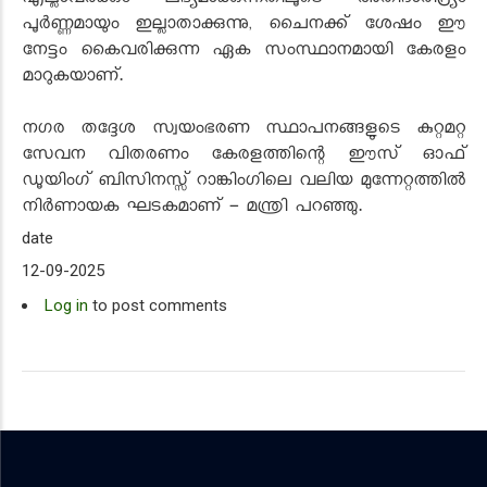
എല്ലാവർക്കും ലഭ്യമാക്കുന്നതിലൂടെ അതിദാരിദ്ര്യം
പൂർണ്ണമായും ഇല്ലാതാക്കുന്നു, ചൈനക്ക് ശേഷം ഈ
നേട്ടം കൈവരിക്കുന്ന ഏക സംസ്ഥാനമായി കേരളം
മാറുകയാണ്.
നഗര തദ്ദേശ സ്വയംഭരണ സ്ഥാപനങ്ങളുടെ കുറ്റമറ്റ
സേവന വിതരണം കേരളത്തിന്റെ ഈസ് ഓഫ്
ഡൂയിംഗ് ബിസിനസ്സ് റാങ്കിംഗിലെ വലിയ മുന്നേറ്റത്തിൽ
നിർണായക ഘടകമാണ് - മന്ത്രി പറഞ്ഞു.
date
12-09-2025
Log in
to post comments