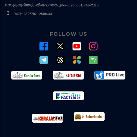
സെക്രട്ടേറിയറ്റ്, തിരുവനന്തപുരം-695 001, കേരളം
0471-2327782, 2518443
FOLLOW US