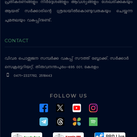
പ്രതികരണങ്ങളും നിര്‍ദ്ദേശങ്ങളും ആവശ്യങ്ങളും ശേഖരിക്കുകയും
ആയത് സര്‍ക്കാരിന്റെ ശ്രദ്ധയില്‍കൊണ്ടുവരുകയും ചെയ്യുന്ന
ചുമതലയും വകുപ്പിനുണ്ട്.
CONTACT
വിവര പൊതുജന സമ്പര്‍ക്ക വകുപ്പ്
സൗത്ത് ബ്ലോക്ക്, സര്‍ക്കാര്‍
സെക്രട്ടേറിയറ്റ്, തിരുവനന്തപുരം-695 001, കേരളം
0471-2327782, 2518443
FOLLOW US