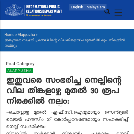
Skip
MAIN
English
Malayalam
to
NAVIGATION
main
MALAYALAM
content
Home
»
Alappuzha
»
BREADCRUMB
ഇതുവരെ സംഭരിച്ച നെല്ലിന്റെ വില തിങ്കളാഴ്ച മുതൽ 30 രൂപ നിരക്കിൽ
നല്കും:
Post Category
ALAPPUZHA
ഇതുവരെ സംഭരിച്ച നെല്ലിന്റെ
വില തിങ്കളാഴ്ച മുതൽ 30 രൂപ
നിരക്കിൽ നല്കും:
-ചൊവ്വാഴ്ച മുതൽ എഫ്.സി.ഐയുമായും സെൻട്രൽ
വെയർ ഹൗസിം ഗ് കോർപ്പറേഷനുമായും സഹകരിച്ച്
നെല്ല് സംഭരിക്കും