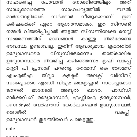
സഹകരിച്ചു പോവാൻ നോക്കിയെങ്കിലും അത്
സാധ്യമാവാത്തെ സാഹചര്യത്തിൽ ബദൽ
മാർഗങ്ങളിലേക് സർക്കാർ നീങ്ങുകയാണ്. ഇത്
കർഷകർക്ക് ഏറെ ആശ്വാസമാകും. ഈ സീസൺ
നമ്മൾ വിജയിപ്പിച്ചാൽ അടുത്ത സീസണിലേക്കു നെല്ല്
സംഭരണത്തിന് മാസങ്ങൾ കാത്തു നിൽക്കേണ്ട
അവസ്ഥ ഉണ്ടാവില്ല. ഇതിന് ആവശ്യമായ ക്രമത്തിൽ
ഉദ്യോഗസ്ഥരെ വിന്യസിക്കുമെന്നും താത്കാലിക
ഉദ്യോഗസ്ഥരെ നിയമിച്ചു കഴിഞ്ഞെന്നും കൃഷി വകുപ്പ്
മന്ത്രി പി പ്രസാദ് പറഞ്ഞു. തോമസ് കെ തോമസ്
എംഎൽഎ, ജില്ലാ കളക്ടർ അലക്സ്‌ വർഗീസ്,
സപ്ലൈക്കോ എംഡി വിഎം ജയകൃഷ്ണൻ, സപ്ലൈക്കോ
ജനറൽ മാനേജർ അബ്ദുൽ ഖാദർ, പാഡ്‌ഡി
മാർക്കറ്റിംഗ് ഉദ്യോഗസ്ഥർ, എഫ്സിഐ ഉദ്യോഗസ്ഥർ,
സെൻട്രൽ വേർഹൗസ് കോർപറേഷൻ ഉദ്യോഗസ്ഥർ,
തൊഴിൽ വകുപ്പ്
ഉദ്യോഗസ്ഥർ തുടങ്ങിയവർ പങ്കെടുത്തു.
date