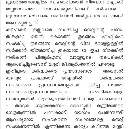
പ്രവർത്തനങ്ങളിൽ സഹകരിക്കാൻ നിരവധി മില്ലുകൾ
തയ്യാറാകാത്ത സാഹചര്യത്തിലാണ് കർഷകരുടെ
പ്രയാസം ഒഴിവാക്കുന്നതിനായി മാർഗ്ഗങ്ങൾ സർക്കാർ
ആവിഷ്കരിച്ചത്.
കർഷകർ ഇതുവരെ സംഭരിച്ച നെല്ലിന്റെ പണം
തിങ്കളാഴ്ച മുതൽ കൊടുത്ത് തുടങ്ങും. എഫ്സിഐ
സംഭരിച്ചു തുടങ്ങുന്ന നെല്ലിന്റെ വില ഒരാഴ്ചയ്ക്കുള്ളിൽ
സർക്കാർ തീരുമാനിച്ച തുകയായ 30 രൂപ നിരക്കിൽ
നൽകാൻ പിആർഎസ് വായ്പയുടെ നടപടികൾ
ആരംഭിച്ചിട്ടുണ്ടെന്ന് മന്ത്രി ജി.ആർ.അനിൽ പറഞ്ഞു.
ഇതിലൂടെ കർഷകന്റെ പ്രയാസങ്ങൾ അകറ്റാൻ
കഴിയും. പാലക്കാട്‌ ജില്ലയിൽ കർഷകരും
സഹകരണ പ്രസ്ഥാനങ്ങളുമായി ചർച്ച നടത്തി
സഹകരണപ്രസ്ഥാനത്തിലൂടെ സംഭരിക്കാനുള്ള
സാദ്ധ്യതകൾ ആരായും.ഇതിനായി നാളെ സഹകരണ
- തദ്ദേശ സ്വയംഭരണ- വൈദ്യുതി മന്ത്രിമാരുടെ
നേതൃത്വത്തിൽ പാലക്കാട് യോഗം ചേരുന്നുണ്ട്.
ആവശ്യമായ സഹകരണ സംഘങ്ങളെ നെല്ല്
സംഭരണത്തിൽ എത്തിക്കുന്ന കാര്യം കഴിഞ്ഞ മന്ത്രി