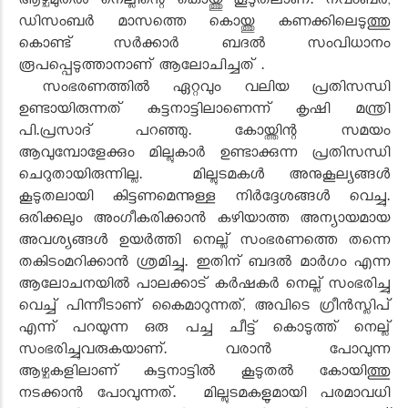
ആഴ്ചമുതൽ നെല്ലിന്റെ കൊയ്ത്തു കൂടുതലാണ്. നവംബർ,
ഡിസംബർ മാസത്തെ കൊയ്ത്തു കണക്കിലെടുത്തു
കൊണ്ട് സർക്കാർ ബദൽ സംവിധാനം
രൂപപ്പെടുത്താനാണ് ആലോചിച്ചത് .
സംഭരണത്തിൽ ഏറ്റവും വലിയ പ്രതിസന്ധി
ഉണ്ടായിരുന്നത് കുട്ടനാട്ടിലാണെന്ന് കൃഷി മന്ത്രി
പി.പ്രസാദ് പറഞ്ഞു. കോയ്ത്തിന്റ സമയം
ആവുമ്പോളേക്കും മില്ലുകാർ ഉണ്ടാക്കുന്ന പ്രതിസന്ധി
ചെറുതായിരുന്നില്ല. മില്ലുടമകൾ അനുകൂല്യങ്ങൾ
കൂടുതലായി കിട്ടണമെന്നുള്ള നിർദ്ദേശങ്ങൾ വെച്ചു.
ഒരിക്കലും അംഗീകരിക്കാൻ കഴിയാത്ത അന്യായമായ
അവശ്യങ്ങൾ ഉയർത്തി നെല്ല് സംഭരണത്തെ തന്നെ
തകിടംമറിക്കാൻ ശ്രമിച്ചു. ഇതിന് ബദൽ മാർഗം എന്ന
ആലോചനയിൽ പാലക്കാട്‌ കർഷകർ നെല്ല് സംഭരിച്ചു
വെച്ച് പിന്നീടാണ് കൈമാറുന്നത്, അവിടെ ഗ്രീൻസ്ലിപ്
എന്ന് പറയുന്ന ഒരു പച്ച ചീട്ട് കൊടുത്ത് നെല്ല്
സംഭരിച്ചുവരുകയാണ്. വരാൻ പോവുന്ന
ആഴ്ചകളിലാണ് കുട്ടനാട്ടിൽ കൂടുതൽ കോയിത്തു
നടക്കാൻ പോവുന്നത്. മില്ലുടമകളുമായി പരമാവധി