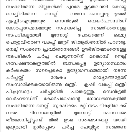
നിലവിൽ സർക്കാർ നിശ്ചയിച്ച പ്രകാരം നെല്ല്
സംഭരിക്കുന്ന മില്ലുകൾക്ക് പുറമേ കൂടുതലായി കൊയ്തു
വെച്ചിരിക്കുന്ന നെല്ല് വരുന്ന ചൊവ്വാഴ്ച മുതൽ
എഫ്സിഐയുമായും സെൻട്രൽ വെയർഹൗസിംഗ്
കോർപ്പറേഷനുമായും സഹകരിച്ചു സംഭരിക്കാനുള്ള
നടപടികളുമായി മുന്നോട്ട് പോകുമെന്ന് ഭക്ഷ്യ
പൊതുവിതരണ വകുപ്പ് മന്ത്രി ജി.ആർ.അനിൽ പറഞ്ഞു.
നെല്ല് സംഭരണ പ്രവർത്തനങ്ങൾ ഊർജിതമാക്കാനുള്ള
നടപടികൾ ചർച്ച ചെയ്യുന്നതിന് മങ്കൊമ്പ് നെല്ല്
ഗവേഷണകേന്ദ്രത്തിൽ ബന്ധപ്പെട്ട ഉദ്യോഗസ്ഥരും
കർഷകരും സപ്ലൈകൊ ഉദ്യോഗസ്ഥരുമായി നടന്ന
ചർച്ചയ്ക്ക് ശേഷം മാധ്യമങ്ങളോട്
സംസാരിക്കുകയായിരുന്നു മന്ത്രി. കൃഷി വകുപ്പ് മന്ത്രി
പി.പ്രസാദും ചർച്ചയിൽ പങ്കെടുത്തു. സെൻട്രൽ
വേർഹൗസിങ് കോർപറേഷന്റെ ഗോഡൗണുകളിൽ
സംഭരിക്കുന്ന നെല്ല് സൂക്ഷിക്കും. മറ്റ് നടപടികളിലേക്ക്
വരും ദിവസങ്ങളിൽ മുന്നോട്ട് പോവാനും
തീരുമാനിച്ചിട്ടുണ്ട്. മിൽ ഉടമ സംഘടനകളു യായി
മുഖ്യമന്ത്രി ഉൾപ്പെടെ ചർച്ച ചെയ്തിട്ടും സംഭരണ