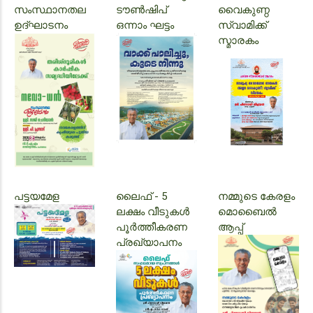
സംസ്ഥാനതല
ടൗൺഷിപ്
വൈകുണ്ഠ
ഉദ്‌ഘാടനം
ഒന്നാം ഘട്ടം
സ്വാമിക്ക്
സ്മാരകം
പട്ടയമേള
ലൈഫ് - 5
നമ്മുടെ കേരളം
ലക്ഷം വീടുകൾ
മൊബൈൽ
പൂർത്തീകരണ
ആപ്പ്
പ്രഖ്യാപനം