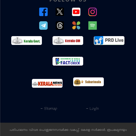
- Sitemap
- Login
പരിപാലനം: വിവര പൊതുജനസമ്പര്‍ക്ക വകുപ്പ്, കേരള സര്‍ക്കാര്‍. രൂപകല്പനയും