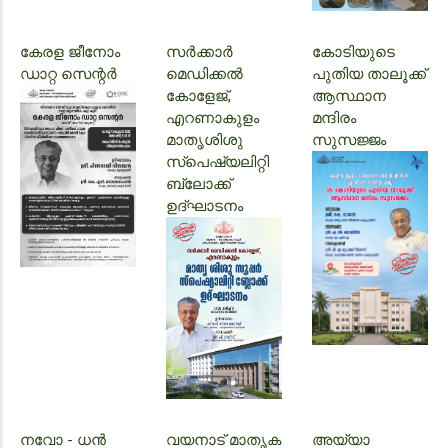
കേരള ജീനോം
സർക്കാർ
കോടിയുടെ
ഡാറ്റ സെന്റർ
മെഡിക്കൽ
പുതിയ താലൂക്ക്
കോളേജ്,
ആസ്ഥാന
എറണാകുളം
മന്ദിരം
മാതൃശിശു
സുസജ്ജം
സ്പെഷ്യലിറ്റി
ബ്ലോക്ക്
ഉദ്‌ഘാടനം
നവോ - ധൻ
വയനാട് മാതൃക
അയ്യാ