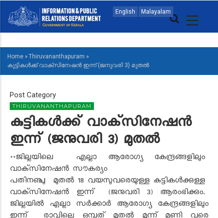
Skip
MAIN
English
Malayalam
to
NAVIGATION
main
MALAYALAM
content
Home
»
Thiruvananthapuram
»
BREADCRUMB
കുട്ടികള്‍ക്ക് വാക്‌സിനേഷന്‍ ഇന്ന് (ജനുവരി 3) മുതല്‍
Post Category
THIRUVANANTHAPURAM
കുട്ടികള്‍ക്ക് വാക്‌സിനേഷന്‍
ഇന്ന് (ജനുവരി 3) മുതല്‍
**ജില്ലയിലെ എല്ലാ ആരോഗ്യ കേന്ദ്രങ്ങളിലും
വാക്‌സിനേഷന്‍ സൗകര്യം
പതിനഞ്ചു മുതൽ 18 വയസുവരെയുള്ള കുട്ടികൾക്കുള്ള
വാക്‌സിനേഷൻ ഇന്ന്‌ (ജനുവരി 3) ആരംഭിക്കും.
ജില്ലയില്‍ എല്ലാ സര്‍ക്കാര്‍ ആരോഗ്യ കേന്ദ്രങ്ങളിലും
ഇന്ന് രാവിലെ ഒമ്പത് മുതല്‍ മൂന്ന് മണി വരെ