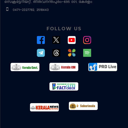
സെക്രട്ടേറിയറ്റ്, തിരുവനന്തപുരം-695 001, കേരളം
0471-2327782, 2518443
FOLLOW US