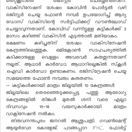
തെറ്റുകൂടാതെ രജിസ്റ്റര്‍ ചെയ്യേണ്ടതാണ്.
വാക്‌സിനേഷന് ശേഷം കോവിന്‍ പോര്‍ട്ടല്‍ വഴി
രജിസ്റ്റര്‍ ചെയ്ത ഫോണ്‍ നമ്പര്‍ ഉപയോഗിച്ച് ആദ്യ
ഡോസ് വാക്‌സിന്റെ സര്‍ട്ടിഫിക്കറ്റ് ഡൗണ്‍ലോഡ്
ചെയ്യാവുന്നതാണ്. കോവിഡ് വന്നിട്ടുള്ള കുട്ടികള്‍ക്ക് 3
മാസം കഴിഞ്ഞ് വാക്‌സിന്‍ എടുത്താല്‍ മതിയാകും.
ഭക്ഷണം കഴിച്ചതിന് ശേഷം വാക്‌സിനേഷന്‍
കേന്ദ്രത്തിലെത്തുക. ഒമിക്രോണ്‍ സാഹചര്യത്തില്‍
കുടിക്കാനുള്ള വെള്ളം അവരവര്‍ കരുതുന്നതാണ്
നല്ലത്. ആധാര്‍ കാര്‍ഡോ, ആധാറില്ലെങ്കില്‍ സ്‌കൂള്‍
ഐഡി കാര്‍ഡോ ഉണ്ടാകണം. രജിസ്‌ട്രേഷന്‍ ചെയ്ത
സമയത്തെ ഫോണ്‍ നമ്പരും കരുതണം.
** lകുട്ടികൾക്കായി മാത്രം ജില്ലയിൽ 10 കേന്ദ്രങ്ങൾ
ജില്ലയിലെ തെരഞ്ഞെടുക്കപ്പെട്ട പത്തു ആരോഗ്യ
കേന്ദ്രങ്ങളില്‍ തിങ്കള്‍ മുതല്‍ ശനി വരെ എല്ലാ
ദിവസവും 15-18 വയസുകാർക്കായി മാത്രം
വാക്സിനേഷന്‍ നല്‍കും.
തിരുവനന്തപുരം ജനറല്‍ ആശുപത്രി, ഗവണ്‍മെന്റ്
ആയുര്‍വേദ കോളേജ്, പാങ്ങപ്പാറ IFHC, ഫോര്‍ട്ട്