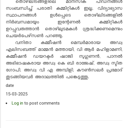
തൊഴിലിടങ്ങളിലെ മാനസിക പീഡനങ്ങള്‍
സംബന്ധിച്ച് പരാതി കമ്മിറ്റികള്‍ ഇല്ല. വിദ്യാഭ്യാസ
സ്ഥാപനങ്ങള്‍ ഉള്‍പ്പെടെ തൊഴിലിടങ്ങളില്‍
നിര്‍ബന്ധമായും ഇന്റേണല്‍ കമ്മിറ്റികള്‍
ഉറപ്പുവരുത്താന്‍ തൊഴിലുടമകള്‍ ശ്രദ്ധിക്കണമെന്നും
ചെയര്‍പേഴ്‌സണ്‍ പറഞ്ഞു.
വനിതാ കമ്മീഷന്‍ മെമ്പര്‍മാരായ അഡ്വ
എലിസബത്ത് മാമ്മന്‍ മത്തായി, വി ആര്‍ മഹിളാമണി,
കമ്മീഷന്‍ ഡയറക്ടര്‍ ഷാജി സുഗുണന്‍, പാനല്‍
അഭിഭാഷകരായ അഡ്വ കെ ബി രാജേഷ്, അഡ്വ സ്മിത
ഗോപി, അഡ്വ വി എ അമ്പിളി, കൗണ്‍സലര്‍ പ്രമോദ്
തുടങ്ങിയവര്‍ അദാലത്തില്‍ പങ്കെടുത്തു.
date
15-03-2025
Log in
to post comments