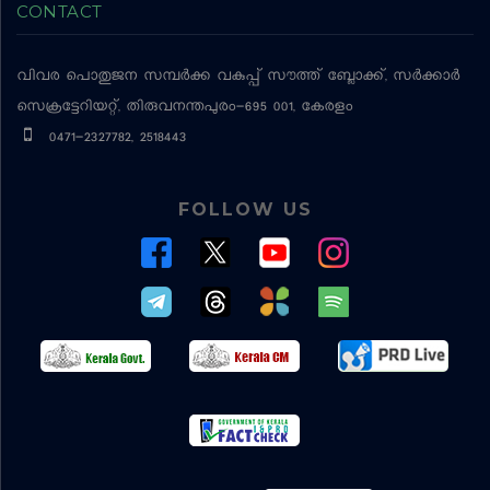
CONTACT
വിവര പൊതുജന സമ്പര്‍ക്ക വകുപ്പ്
സൗത്ത് ബ്ലോക്ക്, സര്‍ക്കാര്‍
സെക്രട്ടേറിയറ്റ്, തിരുവനന്തപുരം-695 001, കേരളം
0471-2327782, 2518443
FOLLOW US