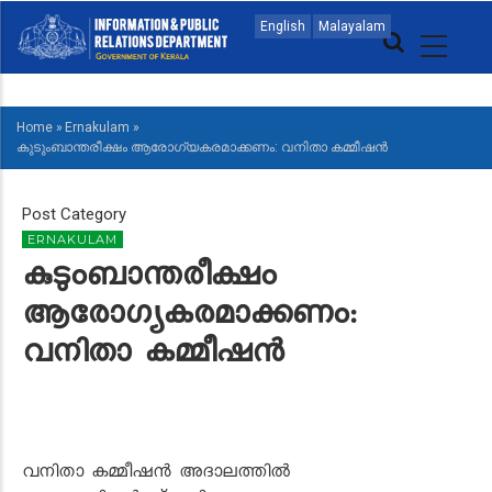
Skip
MAIN
English
Malayalam
to
NAVIGATION
main
MALAYALAM
content
Home
»
Ernakulam
»
BREADCRUMB
കുടുംബാന്തരീക്ഷം ആരോഗ്യകരമാക്കണം: വനിതാ കമ്മീഷൻ
Post Category
ERNAKULAM
കുടുംബാന്തരീക്ഷം
ആരോഗ്യകരമാക്കണം:
വനിതാ കമ്മീഷൻ
വനിതാ കമ്മീഷന്‍ അദാലത്തില്‍