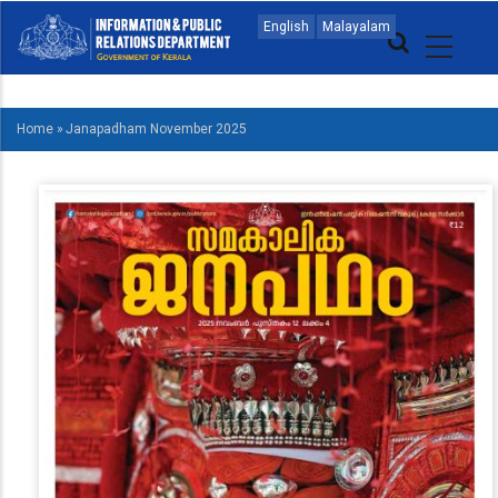
Skip
MAIN
English
Malayalam
to
NAVIGATION
main
MALAYALAM
content
Home
»
Janapadham November 2025
BREADCRUMB