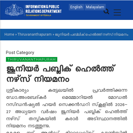
Skip
MAIN
English
Malayalam
to
NAVIGATION
main
MALAYALAM
content
Home
»
Thiruvananthapuram
»
ജൂനിയർ പബ്ലിക് ഹെൽത്ത് നഴ്‌സ് നിയമനം
BREADCRUMB
Post Category
THIRUVANANTHAPURAM
ജൂനിയർ പബ്ലിക് ഹെൽത്ത്
നഴ്‌സ് നിയമനം
ശ്രീകാര്യം കട്ടേലയിൽ പ്രവർത്തിക്കുന്ന
ഡോ.അംബേദ്കർ മെമ്മോറിയൽ മോഡൽ
റസിഡൻഷ്യൽ ഹയർ സെക്കൻഡറി സ്‌കൂളിൽ 2026-
27 അധ്യയന വർഷം ജൂനിയർ പബ്ലിക് ഹെൽത്ത്
നഴ്‌സ് തസ്തികയിൽ കരാർ അടിസ്ഥാനത്തിൽ
നിയമനം നടത്തുന്നു.