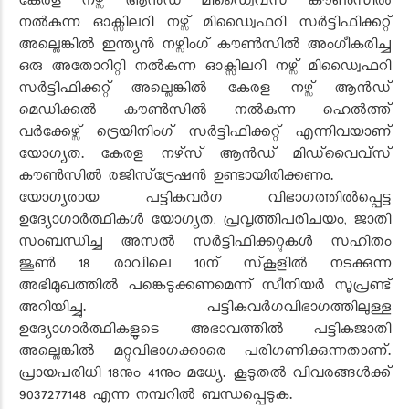
കേരള നഴ്സ് ആൻഡ് മിഡ്വൈവ്സ് കൗൺസിൽ
നൽകുന്ന ഓക്സിലറി നഴ്സ് മിഡ്വൈഫറി സർട്ടിഫിക്കറ്റ്
അല്ലെങ്കിൽ ഇന്ത്യൻ നഴ്സിംഗ് കൗൺസിൽ അംഗീകരിച്ച
ഒരു അതോറിറ്റി നൽകുന്ന ഓക്സിലറി നഴ്സ് മിഡ്വൈഫറി
സർട്ടിഫിക്കറ്റ് അല്ലെങ്കിൽ കേരള നഴ്സ് ആൻഡ്
മെഡിക്കൽ കൗൺസിൽ നൽകുന്ന ഹെൽത്ത്
വർക്കേഴ്സ് ട്രെയിനിംഗ് സർട്ടിഫിക്കറ്റ് എന്നിവയാണ്
യോഗ്യത. കേരള നഴ്‌സ് ആൻഡ് മിഡ്‌വൈവ്‌സ്
കൗൺസിൽ രജിസ്‌ട്രേഷൻ ഉണ്ടായിരിക്കണം.
യോഗ്യരായ പട്ടികവർഗ വിഭാഗത്തിൽപ്പെട്ട
ഉദ്യോഗാർത്ഥികൾ യോഗ്യത, പ്രവൃത്തിപരിചയം, ജാതി
സംബന്ധിച്ച അസൽ സർട്ടിഫിക്കറ്റുകൾ സഹിതം
ജൂൺ 18 രാവിലെ 10ന് സ്‌കൂളിൽ നടക്കുന്ന
അഭിമുഖത്തിൽ പങ്കെടുക്കണമെന്ന് സീനിയർ സൂപ്രണ്ട്
അറിയിച്ചു. പട്ടികവർഗവിഭാഗത്തിലുള്ള
ഉദ്യോഗാർത്ഥികളുടെ അഭാവത്തിൽ പട്ടികജാതി
അല്ലെങ്കിൽ മറ്റുവിഭാഗക്കാരെ പരിഗണിക്കുന്നതാണ്.
പ്രായപരിധി 18നും 41നും മധ്യേ. കൂടുതൽ വിവരങ്ങൾക്ക്
9037277148 എന്ന നമ്പറിൽ ബന്ധപ്പെടുക.