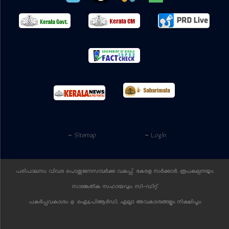
- Sitemap
- Login
പരിപാലനം: വിവര പൊതുജനസമ്പര്‍ക്ക വകുപ്പ്, കേരള സര്‍ക്കാര്‍. രൂപകല്പനയും
സാങ്കേതിക സഹായവും:
സി-ഡിറ്റ്
പകര്‍പ്പവകാശം @ ഐ&പിആര്‍ഡി. എല്ലാ അവകാശങ്ങളും നിക്ഷിപ്തം