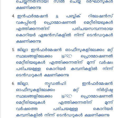
ചെയ്യുന്നതിനായി സീൽ ചെയ്ത ദർഘാസുകൾ
ക്ഷണിക്കുന്നു
ഇൻഫർമേഷൻ & പബ്ലിക് റിലേഷൻസ്
വകുപ്പിന്റെ പ്രൊമോഷണൽ മെറ്റീരിയലുകൾ
എത്തിക്കുന്നതിന് പരിചയസമ്പന്നരായ
കൊറിയർ ഏജൻസികളിൽ നിന്ന് ടെൻഡറുകൾ
ക്ഷണിക്കുന്നു
ജില്ലാ ഇൻഫർമേഷൻ ഓഫീസുകളിലേക്കും മറ്റ്
സ്ഥലങ്ങളിലേക്കും I&PRD പ്രൊമോഷണൽ
മെറ്റീരിയലുകൾ എത്തിക്കുന്നതിന് മൂന്ന് വർഷം
പരിചയമുള്ള കൊറിയർ കമ്പനികളിൽ നിന്ന്
ടെൻഡറുകൾ ക്ഷണിക്കുന്നു
ജില്ലാ, ന്യൂഡൽഹി ഇൻഫർമേഷൻ
ഓഫീസുകളിലേക്കും മറ്റ് നിർദ്ദിഷ്ട
സ്ഥലങ്ങളിലേക്കും I&PRD പ്രൊമോഷണൽ
മെറ്റീരിയലുകൾ എത്തിക്കുന്നതിന് മൂന്ന്
വർഷത്തെ പരിചയമുള്ള കൊറിയർ
കമ്പനികളിൽ നിന്ന് ടെൻഡറുകൾ ക്ഷണിക്കുന്നു