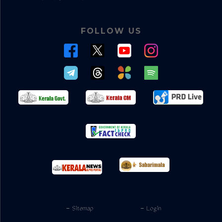
FOLLOW US
- Sitemap
- Login