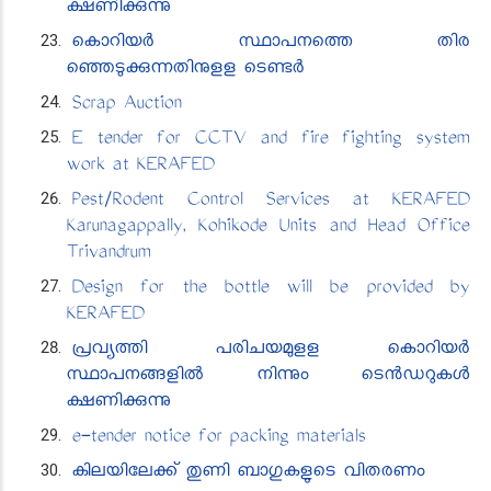
ക്ഷണിക്കുന്നു
കൊറിയർ സ്ഥാപനത്തെ തിര​
ഞ്ഞെടുക്കുന്നതിനുളള ടെണ്ടർ
Scrap Auction
E tender for CCTV and fire fighting system
work at KERAFED
Pest/Rodent Control Services at KERAFED
Karunagappally, Kozhikode Units and Head Office
Trivandrum
Design for the bottle will be provided by
KERAFED
പ്രവ്യത്തി പരിചയമുളള കൊറിയർ
സ്ഥാപനങ്ങളിൽ നിന്നും ടെൻ‍ഡറുകൾ
ക്ഷണിക്കുന്നു
e-tender notice for packing materials
കിലയി​ലേക്ക് തുണി ബാഗുകളുടെ വിതരണം