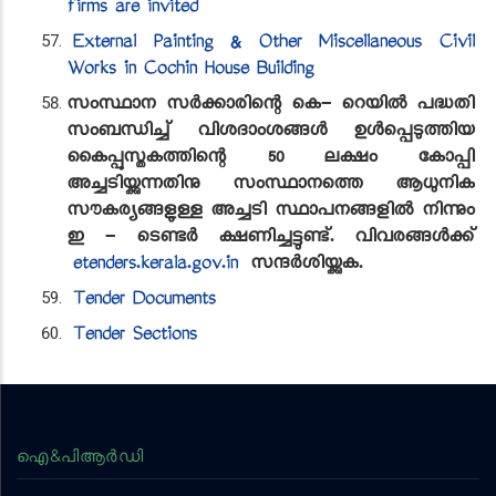
firms are invited
External Painting & Other Miscellaneous Civil
Works in Cochin House Building
സംസ്ഥാന സർക്കാരിന്റെ കെ- റെയിൽ പദ്ധതി
സംബന്ധിച്ച് വിശദാംശങ്ങൾ ഉൾപ്പെടുത്തിയ
കൈപ്പുസ്തകത്തിന്റെ 50 ലക്ഷം കോപ്പി
അച്ചടിയ്ക്കുന്നതിനു സംസ്ഥാനത്തെ ആധുനിക
സൗകര്യങ്ങളുള്ള അച്ചടി സ്ഥാപനങ്ങളിൽ നിന്നും
ഇ - ടെണ്ടർ ക്ഷണിച്ചട്ടുണ്ട്. വിവരങ്ങൾക്ക്
etenders.kerala.gov.in
സന്ദർശിയ്ക്കുക.
Tender Documents
Tender Sections
ഐ&പിആര്‍ഡി