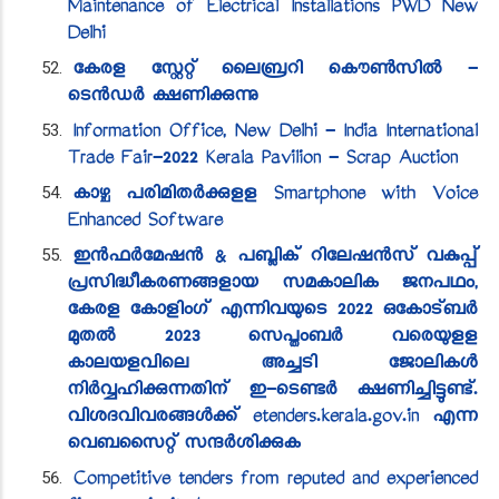
Maintenance of Electrical Installations PWD New
Delhi
കേരള സ്റ്റേറ്റ് ​ലൈബ്രറി കൌൺസിൽ -
ടെൻ‍ഡർ ക്ഷണിക്കുന്നു
​Information Office, New Delhi - India International
Trade Fair-2022 Kerala Pavilion - Scrap Auction
കാഴ്ച പരിമിതർക്കുളള Smartphone with Voice
Enhanced Software
ഇൻ‍ഫർമേഷൻ‍ & പബ്ലിക് റിലേഷൻ‍സ് വ​കുപ്പ്
പ്രസിദ്ധീകരണങ്ങളായ സമകാലിക ജനപഥം,
കേരള ​കോളിംഗ് എന്നിവയുടെ 2022 ഒകോട്ബർ
മുതൽ 2023 സെപ്തംബർ വരെയുളള
കാലയളവിലെ അച്ചടി ജോലികൾ
നിർവ്വഹിക്കുന്നതിന് ഇ-ടെണ്ടർ ക്ഷണിച്ചിട്ടുണ്ട്.
വിശദവിവരങ്ങൾക്ക് etenders.kerala.gov.in എന്ന
വെബ​സൈറ്റ് സന്ദർശിക്കുക
Competitive tenders from reputed and experienced