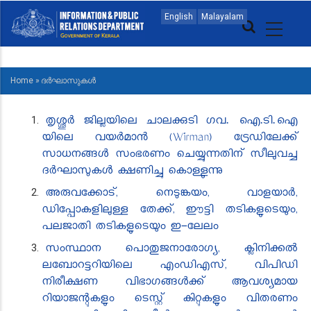
Skip
MAIN
English
Malayalam
to
NAVIGATION
main
MALAYALAM
content
Home
»
ദർഘാസുകൾ
BREADCRUMB
തൃശ്ശൂർ ജില്ലയിലെ ചാലക്കുടി ഗവ. ഐ.ടി.ഐ
യിലെ വയർമാൻ (Wirman) ട്രേഡിലേക്ക്
സാധനങ്ങൾ സംഭരണം ചെയ്യുന്നതിന് സീലുവച്ച
ദർഘാസുകൾ ക്ഷണിച്ചു കൊള്ളുന്നു
അരുവക്കോട്, നെടുങ്കയം, വാളയാർ,
ഡിപ്പോകളിലുള്ള തേക്ക്, ഈട്ടി തടികളുടെയും,
പലജാതി തടികളുടെയും ഇ-ലേലം
സംസ്ഥാന പൊതുജനാരോഗ്യ, ക്ലിനിക്കൽ
ലബോറട്ടറിയിലെ എംഡിഎസ്, വിപിഡി
നിരീക്ഷണ വിഭാഗങ്ങൾക്ക് ആവശ്യമായ
റിയാജന്റുകളും ടെസ്റ്റ് കിറ്റുകളും വിതരണം