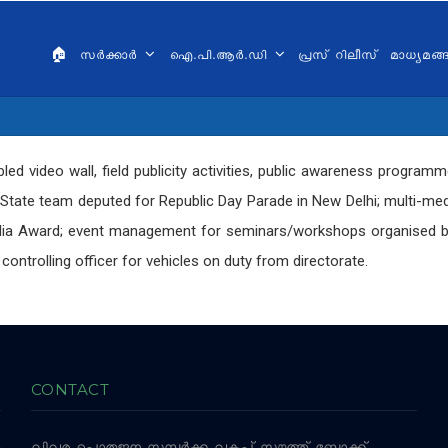
AIN
VIGATION
🏠
സർക്കാർ
ഐ.പി.ആർ.ഡി
പ്രസ് റിലീസ്
മാധ്യമങ
ALAYALAM
abled video wall, field publicity activities, public awareness progr
 State team deputed for Republic Day Parade in New Delhi; multi-medi
dia Award; event management for seminars/workshops organised b
controlling officer for vehicles on duty from directorate.
CONTACT