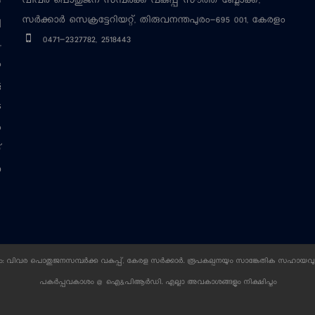
വിവര പൊതുജന സമ്പര്‍ക്ക വകുപ്പ്
സൗത്ത് ബ്ലോക്ക്,
‍
സര്‍ക്കാര്‍ സെക്രട്ടേറിയറ്റ്, തിരുവനന്തപുരം-695 001, കേരളം
ച
0471-2327782, 2518443
,
ം
ട
െ
ം
്
ന
 വിവര പൊതുജനസമ്പര്‍ക്ക വകുപ്പ്, കേരള സര്‍ക്കാര്‍. രൂപകല്പനയും സാങ്കേതിക സഹായവു
പകര്‍പ്പവകാശം @ ഐ&പിആര്‍ഡി. എല്ലാ അവകാശങ്ങളും നിക്ഷിപ്തം