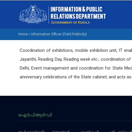
Skip
M
to
NA
main
M
content
Home
»
Information Officer (Field Publicity)
BREADCRUMB
Coordination of exhibitions, mobile exhibition unit, IT en
Jayanthi, Reading Day, Reading week etc.; coordination of
Delhi; Event management and coordination for State Me
anniversary celebrations of the State cabinet; and acts as 
ഐ&പിആര്‍ഡി