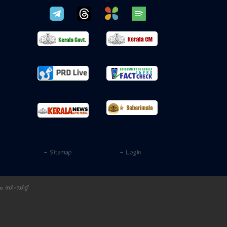
- Sitemap
- Login
ം:
സി-ഡിറ്റ്