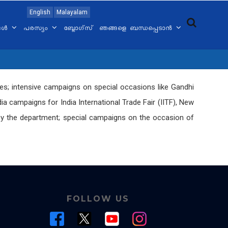
English
Malayalam
്ങൾ
പരസ്യം
ബ്ലോഗ്സ്
ഞങ്ങളെ ബന്ധപ്പെടാൻ
ammes; intensive campaigns on special occasions like Gandhi
a campaigns for India International Trade Fair (IITF), New
y the department; special campaigns on the occasion of
FOLLOW US