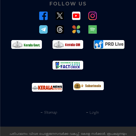
FOLLOW US
- Sitemap
- Login
പരിപാലനം: വിവര പൊതുജനസമ്പര്‍ക്ക വകുപ്പ്, കേരള സര്‍ക്കാര്‍. രൂപകല്പനയും