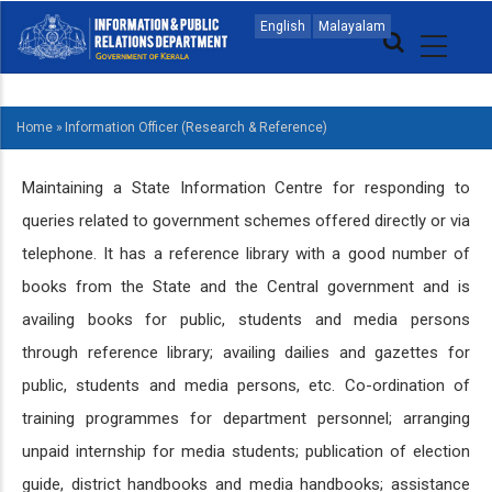
Skip
MAIN
English
Malayalam
to
NAVIGATION
main
MALAYALAM
content
Home
»
Information Officer (Research & Reference)
BREADCRUMB
Maintaining a State Information Centre for responding to
queries related to government schemes offered directly or via
telephone. It has a reference library with a good number of
books from the State and the Central government and is
availing books for public, students and media persons
through reference library; availing dailies and gazettes for
public, students and media persons, etc. Co-ordination of
training programmes for department personnel; arranging
unpaid internship for media students; publication of election
guide, district handbooks and media handbooks; assistance