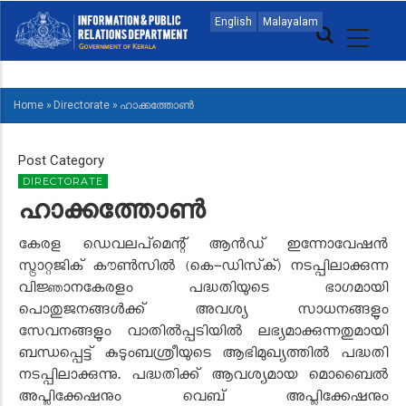
Skip
MAIN
English
Malayalam
to
NAVIGATION
main
ENGLISH
content
Home
»
Directorate
»
ഹാക്കത്തോൺ
BREADCRUMB
Post Category
DIRECTORATE
ഹാക്കത്തോൺ
കേരള ഡെവലപ്‌മെന്റ് ആൻഡ് ഇന്നോവേഷൻ
സ്ട്രാറ്റജിക് കൗൺസിൽ (കെ-ഡിസ്‌ക്) നടപ്പിലാക്കുന്ന
വിജ്ഞാനകേരളം പദ്ധതിയുടെ ഭാഗമായി
പൊതുജനങ്ങൾക്ക് അവശ്യ സാധനങ്ങളും
സേവനങ്ങളും വാതിൽപ്പടിയിൽ ലഭ്യമാക്കുന്നതുമായി
ബന്ധപ്പെട്ട് കുടുംബശ്രീയുടെ ആഭിമുഖ്യത്തിൽ പദ്ധതി
നടപ്പിലാക്കുന്നു. പദ്ധതിക്ക് ആവശ്യമായ മൊബൈൽ
അപ്ലിക്കേഷനും വെബ് അപ്ലിക്കേഷനും