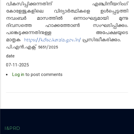
വികസിപ്പിക്കുന്നതിന് എഞ്ചിനീയറിംഗ്
കോളേജുകളിലെ വിദ്യാർത്ഥികളെ ഉൾപ്പെടുത്തി
നവംബർ മാസത്തിൽ ഒന്നാംഘട്ടമായി മൂന്നു
ദിവസത്തെ ഹാക്കത്തോൺ സംഘടിപ്പിക്കും.
പങ്കെടുക്കുന്നതിനുള്ള അപേക്ഷയുടെ
മാതൃക
https://kdisc.kerala.gov.in/
പ്രസിദ്ധീകരിക്കും.
പി.എൻ.എക്സ് 56
5
1
/2025
date
07-11-2025
Log in
to post comments
I&PRD