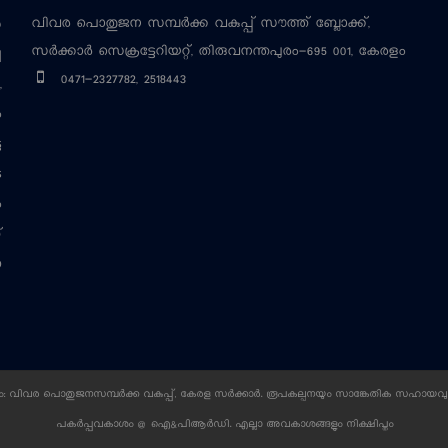
വിവര പൊതുജന സമ്പര്‍ക്ക വകുപ്പ്
സൗത്ത് ബ്ലോക്ക്,
‍
സര്‍ക്കാര്‍ സെക്രട്ടേറിയറ്റ്, തിരുവനന്തപുരം-695 001, കേരളം
ച
0471-2327782, 2518443
,
ം
ട
െ
ം
്
ന
 വിവര പൊതുജനസമ്പര്‍ക്ക വകുപ്പ്, കേരള സര്‍ക്കാര്‍. രൂപകല്പനയും സാങ്കേതിക സഹായവു
പകര്‍പ്പവകാശം @ ഐ&പിആര്‍ഡി. എല്ലാ അവകാശങ്ങളും നിക്ഷിപ്തം