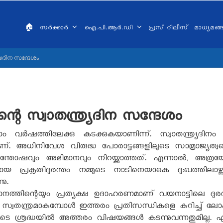
AIN
VIGATION
🏠
സർക്കാർ
ഐ.പി.ആർ.ഡി
പ്രസ് റിലീസ്
മാധ്യമങ
ALAYALAM
യദിന സന്ദേശം
റെ സ്വാതന്ത്ര്യദിന സന്ദേശം
െട്ടാം വർഷത്തിലേക്കു കടക്കുകയാണിന്ന്. സ്വാതന്ത്ര്യ
അധിനിവേശ വിരുദ്ധ പോരാട്ടങ്ങളിലൂടെ സാമ്രാജ്യത്വത്തെ മ
തോഷവും അഭിമാനവും നിറയ്ക്കാത്തത്. എന്നാൽ
,
അത്രയേ
്ടായ പ്രകൃതിദുരന്തം നമ്മുടെ നാടിനെയാകെ ദുഃഖത്തിലാഴ്ത
നു.
്തിന്റെയും പ്രത്യക്ഷ ഉദാഹരണമാണ് വയനാട്ടിലെ ദു
്യം സ്വതന്ത്രമാകുമ്പോൾ ഇത്തരം പ്രതിസന്ധികളെ കുറിച്ച്
ടെ ശ്രദ്ധയിൽ അത്തരം വിഷയങ്ങൾ കടന്നുവന്നതുമില്ല. 