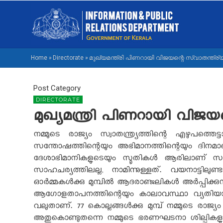
Skip
M
to
NA
main
M
content
Home
»
Directorate
»
മുഖ്യമന്ത്രി പിണറായി വിജയന്റെ സ്വാതന്ത്ര്
BREADCRUMB
Post Category
DIRECTORATE
മുഖ്യമന്ത്രി പിണറായി വിജയന്
നമ്മുടെ രാജ്യം സ്വാതന്ത്ര്യത്തിന്റെ എഴുപത്ത
സന്തോഷത്തിന്റെയും അഭിമാനത്തിന്റെയും ദിനമാണ്. 
ദേശാഭിമാനികളുടെയും സ്മൃതികൾ ആരിലാണ് സന്
സാഹചര്യത്തിലല്ല
,
നാമിന്നുള്ളത്. വയനാട്ടിലുണ
ഓർമ്മകൾക്കു മുമ്പിൽ ആദരാഞ്ജലികൾ അർപ്പിക്കുന്
ആഗോളതാപനത്തിന്റെയും കാലാവസ്ഥാ വ്യതിയാനത
വലുതാണ്. 77 കൊല്ലങ്ങൾക്കു മുമ്പ് നമ്മുടെ രാജ
അതുകൊണ്ടുതന്നെ നമ്മുടെ ഭരണഘടനാ ശില്പികളു