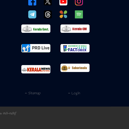
- Sitemap
- Login
ം:
സി-ഡിറ്റ്