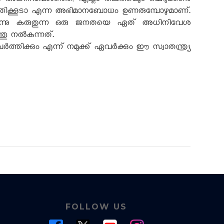
്. അധിനിവേശത്തെ
,
എല്ലാ തലത്തിലും ചെറുക്കാൻ
െടുത്തിക്കൂടാ എന്ന അഭിമാനബോധം ഉണരുമ്പോഴുമാണ്.
മില്ലെന്നു കരുതുന്ന ഒരു ജനതയെ ഏത് അധിനിവേശ
തു നൽകുന്നത്.
തിക്കും എന്ന് നമുക്ക് ഏവർക്കും ഈ സ്വാതന്ത്ര്യ
FOLLOW US