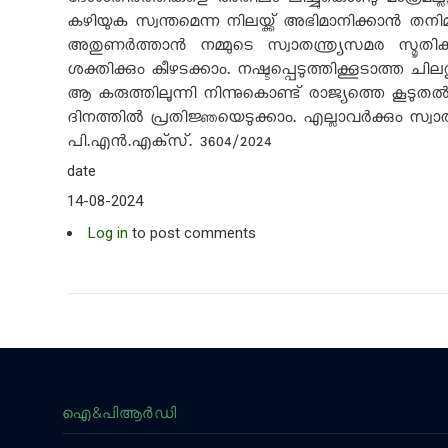
ദേശാതിർത്തികളെ അതിലംഘിച്ചുകൊണ്ടു മാത്രമല്ല
കഴിയുക സ്വന്തമെന്ന നിലയ്ക്ക് അഭിമാനിക്കാൻ തന
അതുണർത്താൻ നമ്മുടെ സ്വാതന്ത്ര്യസമര സ്മൃതി
ശക്തിക്കും കീഴടക്കാം. നഷ്ടപ്പെടുത്തിക്കൂടാത്ത
ആ കരുത്തിലൂന്നി നിന്നുകൊണ്ട് രാജ്യത്തെ കൂടുത
ദിനത്തിൽ പ്രതിജ്ഞയെടുക്കാം. എല്ലാവർക്കും സ്വാ
പി.എൻ.എക്‌സ്.
3
604/
2024
date
14-08-2024
Log in
to post comments
ഐ&പിആര്‍ഡി