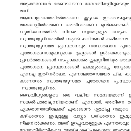
അടുക്കുമ്പോൾ ഭരണഘടനാ ഭേദഗതികളിലൂടെയും നി
മാറി.
ആഗോളതലത്തിൽത്തന്നെ കൂട്ടായ ഇടപെടലുകളി
തലങ്ങളിൽത്തന്നെ അതിനുതകുന്ന മുൻകൈകൾ ആ
വ്യതിയാനത്തിൽ നിന്നും സ്വാതന്ത്ര്യം നേടു
സ്വാതന്ത്ര്യദിനത്തിൽ നമുക്കു കുറിക്കാൻ കഴിയണം.
സ്വാതന്ത്ര്യസമര പ്രസ്ഥാനവും നവോത്ഥാന പുരോ
പുരോഗമനോന്മുഖവുമായ മൂല്യങ്ങൾ ഉൾക്കൊണ്ടുകൊ
പ്രവർത്തനങ്ങൾ നടപ്പാക്കാനും തുല്യനീതിയും അവസ
പുരോഗമന പ്രസ്ഥാനങ്ങൾ ലക്ഷ്യംവെച്ച നേട്ടങ്ങളിലേ
എന്നല്ല ഇതിനർത്ഥം. എന്നാലതേസമയം ചില കാര്
കാണാനും സ്വാതന്ത്ര്യസമര പുരോഗമന പ്രസ്ഥാ
സ്വാതന്ത്ര്യദിനം.
വൈവിധ്യങ്ങളുടെ ഒരു വലിയ സമന്വയമാണ് ഇന്ത്
സങ്കൽപത്തിലൂന്നിയതാണ്. എന്നാൽ
,
അതിനെ തകർ
ഏകതാനതയിലേക്ക് ചുരുങ്ങാൻ ശ്രമിച്ച നമ്മുട
കഴിക്കാനും ഇഷ്ടമുള്ള വസ്ത്രം ധരിക്കാനും 
നിലനിൽക്കണം. അത് ഉറപ്പുവരുത്തുക എന്നതാവും