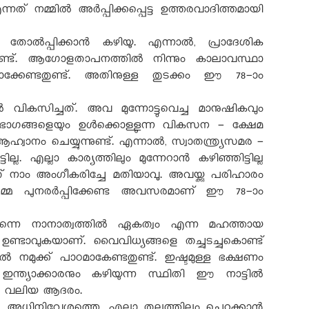
 നമ്മിൽ അർപ്പിക്കപ്പെട്ട ഉത്തരവാദിത്തമായി
ു തോൽപ്പിക്കാൻ കഴിയൂ. എന്നാൽ
,
പ്രാദേശിക
ുണ്ട്. ആഗോളതാപനത്തിൽ നിന്നും കാലാവസ്ഥാ
മാക്കേണ്ടതുണ്ട്. അതിനുള്ള തുടക്കം ഈ 78-ാം
 വികസിച്ചത്. അവ മുന്നോട്ടുവെച്ച മാനുഷികവും
 വിഭാഗങ്ങളെയും ഉൾക്കൊള്ളുന്ന വികസന - ക്ഷേമ
്വാനം ചെയ്യുന്നുണ്ട്. എന്നാൽ
,
സ്വാതന്ത്ര്യസമര -
്ല. എല്ലാ കാര്യത്തിലും മുന്നേറാൻ കഴിഞ്ഞിട്ടില്ല
നാം അംഗീകരിച്ചേ മതിയാവൂ. അവയ്ക്കു പരിഹാരം
ും നമ്മെ പുനരർപ്പിക്കേണ്ട അവസരമാണ് ഈ 78-
്പുതന്നെ നാനാത്വത്തിൽ ഏകത്വം എന്ന മഹത്തായ
്ടാവുകയാണ്. വൈവിധ്യങ്ങളെ തച്ചുടച്ചുകൊണ്ട്
മുക്ക് പാഠമാകേണ്ടതുണ്ട്. ഇഷ്ടമുള്ള ഭക്ഷണം
ഇന്ത്യാക്കാരനും കഴിയുന്ന സ്ഥിതി ഈ നാട്ടിൽ
ും വലിയ ആദരം.