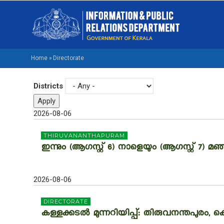
Skip
M
to
NA
main
M
content
Home
»
Directorate
BREADCRUMB
Districts
2026-08-06
THIRUVANANTHAPURAM
ഇന്നും (ആഗസ്റ്റ് 6) നാളെയും (ആഗസ്റ്റ് 7) മഞ
2026-08-06
DIRECTORATE
കള്ളക്കടൽ മുന്നറിയിപ്പ്: തിരുവനന്തപുരം,