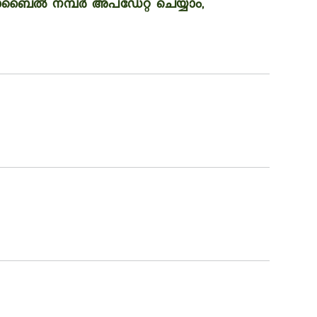
ല്‍ നമ്പര്‍ അപ്ഡേറ്റ് ചെയ്യാം,