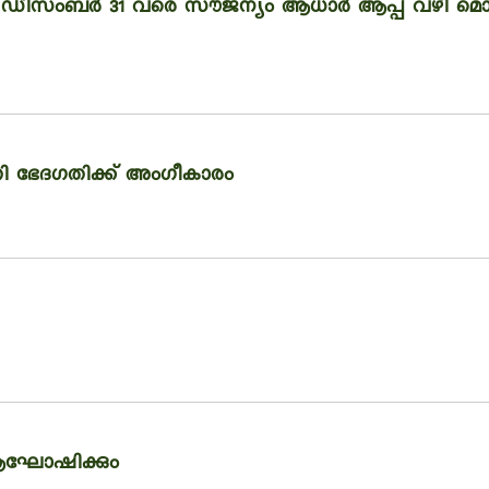
 ഡിസംബര്‍ 31 വരെ സൗജന്യം ആധാര്‍ ആപ്പ് വഴി മൊബൈ
തി ഭേദഗതിക്ക് അംഗീകാരം
ി ആഘോഷിക്കും