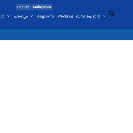
English
Malayalam
്ങൾ
പരസ്യം
ബ്ലോഗ്സ്
ഞങ്ങളെ ബന്ധപ്പെടാൻ