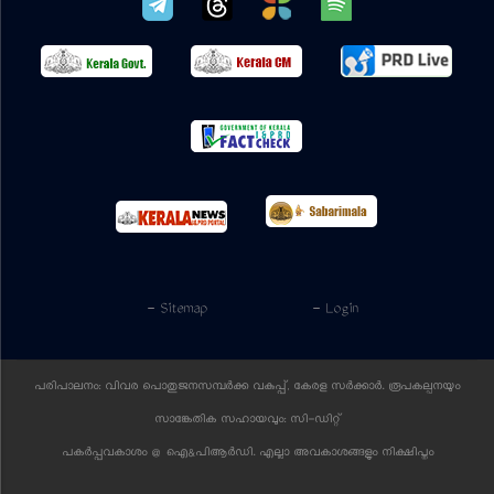
- Sitemap
- Login
പരിപാലനം: വിവര പൊതുജനസമ്പര്‍ക്ക വകുപ്പ്, കേരള സര്‍ക്കാര്‍. രൂപകല്പനയും
സാങ്കേതിക സഹായവും:
സി-ഡിറ്റ്
പകര്‍പ്പവകാശം @ ഐ&പിആര്‍ഡി. എല്ലാ അവകാശങ്ങളും നിക്ഷിപ്തം