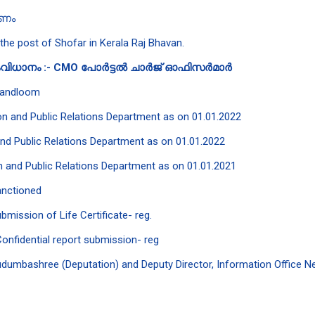
കണം
 the post of Shofar in Kerala Raj Bhavan.
വിധാനം :- CMO പോർട്ടൽ ചാർജ് ഓഫിസർമാർ
Handloom
tion and Public Relations Department as on 01.01.2022
 and Public Relations Department as on 01.01.2022
ion and Public Relations Department as on 01.01.2021
anctioned
mission of Life Certificate- reg.
nfidential report submission- reg
umbashree (Deputation) and Deputy Director, Information Office Ne