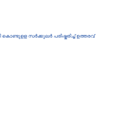
ൊണ്ടുളള സർക്കുലർ പരിഷ്കരിച്ച് ഉത്തരവ്