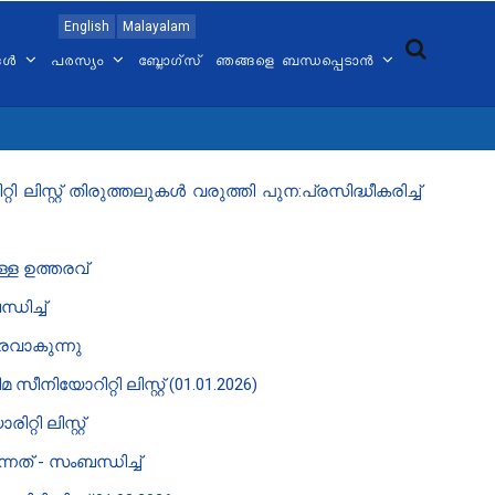
English
Malayalam
്ങൾ
പരസ്യം
ബ്ലോഗ്സ്
ഞങ്ങളെ ബന്ധപ്പെടാൻ
്റ്റ് തിരുത്തലുകൾ വരുത്തി പുന:പ്രസിദ്ധീകരിച്ച്
്ള ഉത്തരവ്
ധിച്ച്
്തരവാകുന്നു
ോറിറ്റി ലിസ്റ്റ് (01.01.2026)
ി ലിസ്റ്റ്
ത് - സംബന്ധിച്ച്