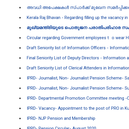
അവധി അപേക്ഷകൾ സ്പാർക്ക് മുഖേന സമർപ്പിക്
Kerala Raj Bhavan - Regarding filling up the vacancy in
മുഖ്യമന്ത്രിയുടെ പൊതുജന പരാതിപരിഹാര സം
Circular regarding Government employees t
o wear 
Draft Seniority list of Information Officers - Informa
Final Seniority List of Deputy Directors - Information
Draft Seniority List of Clerical Attenders in Informat
IPRD- Journalist, Non- Journalist Pension Scheme- S
IPRD- Journalist, Non- Journalist Pension Scheme- Sub
IPRD- Departmental Promotion Committee meeting -Co
IPRD- Vacancy- Appointment to the post of PRO in Kud
IPRD- NJP Pension and Membership
IPRD- Pension Circular- August 2020