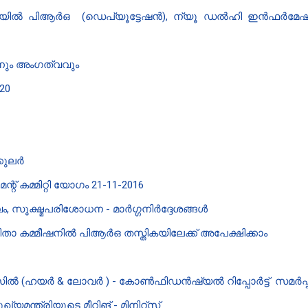
ീയിൽ പി‌ആർ‌ഒ (ഡെപ്യൂട്ടേഷൻ), ന്യൂ ഡൽഹി ഇൻഫർമേഷൻ
ും അംഗത്വവും
20
0
്കുലർ
് കമ്മിറ്റി യോഗം 21-11-2016
 സൂക്ഷ്മപരിശോധന - മാർഗ്ഗനിർദ്ദേശങ്ങൾ
 കമ്മീഷനിൽ പി‌ആർ‌ഒ തസ്തികയിലേക്ക് അപേക്ഷിക്കാം
ൽ (ഹയർ & ലോവർ ) - കോൺഫിഡൻഷ്യൽ റിപ്പോർട്ട് സമർപ്പ
്ത്രിയുടെ മീറ്റിങ് - മിനിറ്റ്‌സ്