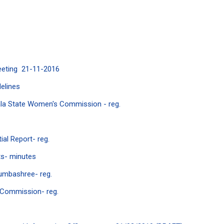
eeting 21-11-2016
elines
ala State Women's Commission - reg.
al Report- reg.
ts- minutes
umbashree- reg.
n Commission- reg.