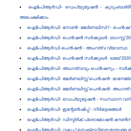
ഐ‌&പി‌ആർ‌ഡി- ഡെപ്യൂട്ടേഷൻ - കുടുംബശ്ര
അപേക്ഷിക്കാം
ഐ‌&പി‌ആർ‌ഡി- നോൺ- ജേർണലിസ്റ് - പെൻഷന
ഐ‌&പി‌ആർ‌ഡി- പെൻഷൻ സർക്കുലർ- ഓഗസ്റ്റ് 20
ഐ‌&പി‌ആർ‌ഡി-പെൻഷൻ - അംഗത്വ വ്യവസ്ഥ
ഐ‌&പി‌ആർ‌ഡി- പെൻഷൻ സർക്കുലർ- മെയ് 202
ഐ‌&പി‌ആർ‌ഡി- അംഗത്വവും പെൻഷനും - സർക
ഐ‌&പി‌ആർ‌ഡി- ജേർണലിസ്റ്റ് പെൻഷൻ- മാനേജ്മെന്റ
ഐ‌&പി‌ആർ‌ഡി- ജേർണലിസ്റ്റ് പെൻഷൻ- അംഗത്വം,
ഐ‌&പി‌ആർ‌ഡി- ഡെപ്യൂട്ടേഷൻ - സംസ്ഥാന വനിതാ
ഐ‌&പി‌ആർ‌ഡി- ഇന്റേൺഷിപ്പ്‌ - നിർദ്ദേശങ്ങൾ
ഐ‌&പി‌ആർ‌ഡി- ഡിസ്ട്രിക് പ്രൊമോഷൻ കൗൺസി
ഐ&പിആർഡി- വകുപ്പ് സെക്രട്ടറിമാരുമായുള്ള മുഖ്യമന