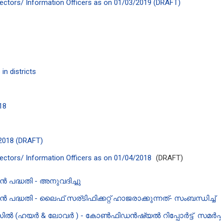
Directors/ Information Officers as on 01/03/2019 (DRAFT)
in districts
018
/2018 (DRAFT)
irectors/ Information Officers as on 01/04/2018
(DRAFT)
പദ്ധതി - അനുവദിച്ചു
ധതി - ലൈഫ് സര്ടിഫിക്കറ്റ് ഹാജരാക്കുന്നത്- സംബന്ധിച്ച്
ൽ (ഹയർ & ലോവർ ) - കോൺഫിഡൻഷ്യൽ റിപ്പോർട്ട് സമർപ്പ