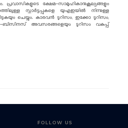
ും. പ്രവാസികളുടെ ക്ഷേമ-സാമൂഹികാനുകൂല്യങ്ങളും
ള്ള സ്റ്റാർട്ടപ്പുകളെ യുഎഇയിൽ നിന്നുള്ള
്കിടുകയും ചെയ്യും. കാരവൻ ടൂറിസം, ഇക്കോ ടൂറിസം,
േപ-ബിസിനസ് അവസരങ്ങളെയും ടൂറിസം വകുപ്പ്
FOLLOW US