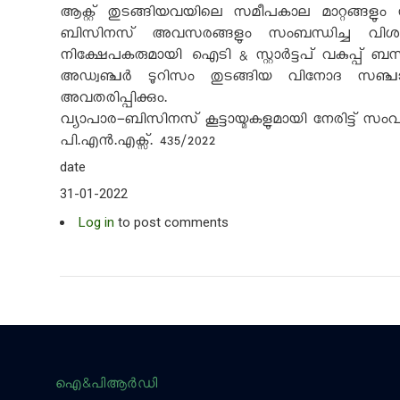
ആക്റ്റ് തുടങ്ങിയവയിലെ സമീപകാല മാറ്റങ്ങളും സ
ബിസിനസ് അവസരങ്ങളും സംബന്ധിച്ച വിശദാംശങ
നിക്ഷേപകരുമായി ഐടി & സ്റ്റാർട്ടപ് വകുപ്പ് ബന്
അഡ്വഞ്ചർ ടൂറിസം തുടങ്ങിയ വിനോദ സഞ്ചാര
അവതരിപ്പിക്കും.
വ്യാപാര-ബിസിനസ് കൂട്ടായ്മകളുമായി നേരിട്ട് സംവ
പി.എൻ.എക്സ്. 435/2022
date
31-01-2022
Log in
to post comments
ഐ&പിആര്‍ഡി