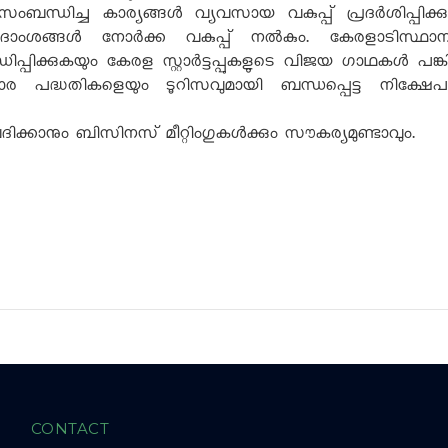
ംബന്ധിച്ച കാര്യങ്ങൾ വ്യവസായ വകുപ്പ് പ്രദർശിപ്പിക്ക
്ങൾ നോർക്ക വകുപ്പ് നൽകും. കേരളാടിസ്ഥാനത്തിലു
ധിപ്പിക്കുകയും കേരള സ്റ്റാർട്ടപ്പുകളുടെ വിജയ ഗാഥകൾ പങ
 പദ്ധതികളെയും ടൂറിസവുമായി ബന്ധപ്പെട്ട നിക്ഷ
ദിക്കാനും ബിസിനസ് മീറ്റിംഗുകൾക്കും സൗകര്യമുണ്ടാവും.
CONTACT