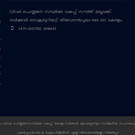
വിവര പൊതുജന സമ്പര്‍ക്ക വകുപ്പ്
സൗത്ത് ബ്ലോക്ക്,
‍
സര്‍ക്കാര്‍ സെക്രട്ടേറിയറ്റ്, തിരുവനന്തപുരം-695 001, കേരളം
ച
0471-2327782, 2518443
,
ം
ട
െ
ം
്
ന
 വിവര പൊതുജനസമ്പര്‍ക്ക വകുപ്പ്, കേരള സര്‍ക്കാര്‍. രൂപകല്പനയും സാങ്കേതിക സഹായവു
പകര്‍പ്പവകാശം @ ഐ&പിആര്‍ഡി. എല്ലാ അവകാശങ്ങളും നിക്ഷിപ്തം