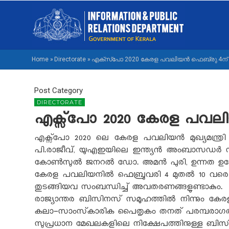
Skip
M
to
NA
main
M
content
Home
»
Directorate
»
എക്സ്പോ 2020 കേരള പവലിയൻ ഫെബ്രു.4ന് മു
BREADCRUMB
Post Category
DIRECTORATE
എക്സ്പോ 2020 കേരള പവലിയൻ 
എക്സ്പോ 2020 ലെ കേരള പവലിയൻ മുഖ്യമന്ത്രി
പി.രാജീവ്, യുഎഇയിലെ ഇന്ത്യൻ അംബാസഡർ സഞ്ജ
കോൺസുൽ ജനറൽ ഡോ. അമൻ പുരി, ഉന്നത ഉദ്യോ
കേരള പവലിയനിൽ ഫെബ്രുവരി 4 മുതൽ 10 വരെ നടക്ക
തുടങ്ങിയവ സംബന്ധിച്ച് അവതരണങ്ങളുണ്ടാകും.
രാജ്യാന്തര ബിസിനസ് സമൂഹത്തിൽ നിന്നും കേരളത
കലാ-സാംസ്‌കാരിക പൈതൃകം തനത് പരമ്പരാഗ
സുപ്രധാന മേഖലകളിലെ നിക്ഷേപത്തിനുള്ള ബിസ