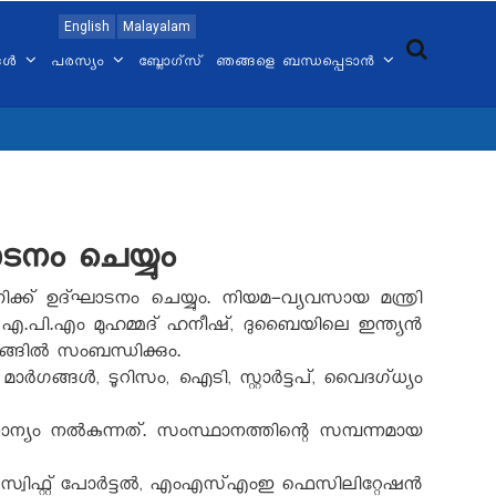
English
Malayalam
്ങൾ
പരസ്യം
ബ്ലോഗ്സ്
ഞങ്ങളെ ബന്ധപ്പെടാൻ
ടനം ചെയ്യും
ക് ഉദ്ഘാടനം ചെയ്യും. നിയമ-വ്യവസായ മന്ത്രി
 എ.പി.എം മുഹമ്മദ് ഹനീഷ്, ദുബൈയിലെ ഇന്ത്യൻ
ങിൽ സംബന്ധിക്കും.
ർഗങ്ങൾ, ടൂറിസം, ഐടി, സ്റ്റാർട്ടപ്, വൈദഗ്ധ്യം
ാന്യം നൽകുന്നത്. സംസ്ഥാനത്തിന്റെ സമ്പന്നമായ
്വിഫ്റ്റ് പോർട്ടൽ, എംഎസ്എംഇ ഫെസിലിറ്റേഷൻ