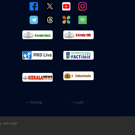
- Sitemap
- Login
ം:
സി-ഡിറ്റ്