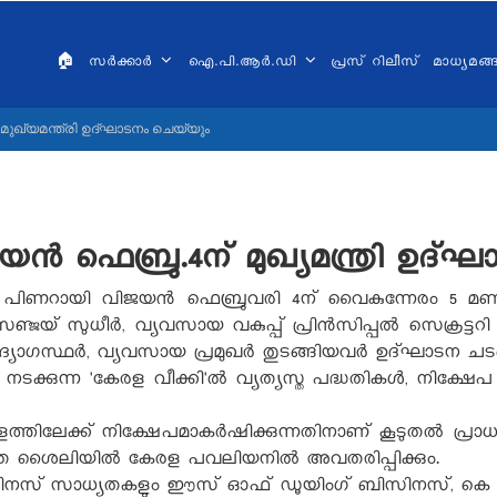
AIN
VIGATION
🏠
സർക്കാർ
ഐ.പി.ആർ.ഡി
പ്രസ് റിലീസ്
മാധ്യമങ
ALAYALAM
ഖ്യമന്ത്രി ഉദ്ഘാടനം ചെയ്യും
ഫെബ്രു.4ന് മുഖ്യമന്ത്രി ഉദ്ഘാ
 പിണറായി വിജയൻ ഫെബ്രുവരി 4ന് വൈകുന്നേരം 5 മണിക്
യ് സുധീർ, വ്യവസായ വകുപ്പ് പ്രിൻസിപ്പൽ സെക്രട്ടറി
ഗസ്ഥർ, വ്യവസായ പ്രമുഖർ തുടങ്ങിയവർ ഉദ്ഘാടന ചടങ്
ുന്ന 'കേരള വീക്കി'ൽ വ്യത്യസ്ത പദ്ധതികൾ, നിക്ഷേപ മാ
്തിലേക്ക് നിക്ഷേപമാകർഷിക്കുന്നതിനാണ് കൂടുതൽ പ്രാധ
ത ശൈലിയിൽ കേരള പവലിയനിൽ അവതരിപ്പിക്കും.
ിനസ് സാധ്യതകളും ഈസ് ഓഫ് ഡൂയിംഗ് ബിസിനസ്, കെ സ