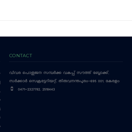
CONTACT
വിവര പൊതുജന സമ്പര്‍ക്ക വകുപ്പ്
സൗത്ത് ബ്ലോക്ക്,
‍
സര്‍ക്കാര്‍ സെക്രട്ടേറിയറ്റ്, തിരുവനന്തപുരം-695 001, കേരളം
ച
0471-2327782, 2518443
,
ം
ട
െ
ം