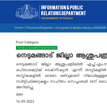
Skip
M
to
NA
main
M
content
Home
»
Thiruvananthapuram
»
നെടുമങ്ങാട് ജില്ലാ ആശുപത്രിയില്
BREADCRUMB
Post Category
THIRUVANANTHAPURAM
നെടുമങ്ങാട് ജില്ലാ ആശുപത
നെടുമങ്ങാട് ജില്ലാ ആശുപത്രിയില്‍ എച്ച്.എം.
ഒപ്‌ടോമെട്രിക് ടെക്‌നീഷ്യന്‍ എന്നീ തസ്തികളില
തസ്തികകളില്‍ ഓരോ ഒഴിവുമാണ് നിലവിലുള്ളത്.
സര്‍ട്ടിഫിക്കറ്റുകളും സഹിതം സെപ്തംബര്‍ 28ന് വൈക
അറിയിച്ചു.
date
16-09-2023