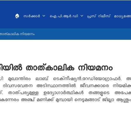
AIN
VIGATION
🏠
സർക്കാർ
ഐ.പി.ആർ.ഡി
പ്രസ് റിലീസ്
മാധ്യമങ
ALAYALAM
‍ താത്കാലിക നിയമനം
്രിയില്‍ താത്കാലിക നിയമനം
സി മുഖാന്തിരം ലാബ് ടെക്‌നീഷ്യന്‍,റേഡിയോഗ്രാഫര്‍, അന
്‍ ദിവസവേതന അടിസ്ഥാനത്തില്‍ ജീവനക്കാരെ നിയമിക്കുന്ന
 താത്പര്യമുള്ള ഉദ്യോഗാര്‍ത്ഥികള്‍ തങ്ങളുടെ അപേക്
ുന്നേരം അഞ്ച് മണിക്ക് മുമ്പായി നെടുമങ്ങാട് ജില്ലാ ആശുപത്ര