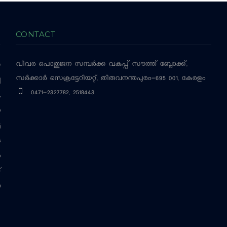
CONTACT
വിവര പൊതുജന സമ്പര്‍ക്ക വകുപ്പ്
സൗത്ത് ബ്ലോക്ക്,
‍
സര്‍ക്കാര്‍ സെക്രട്ടേറിയറ്റ്, തിരുവനന്തപുരം-695 001, കേരളം
ച
0471-2327782, 2518443
,
ം
ട
െ
ം
്
ന