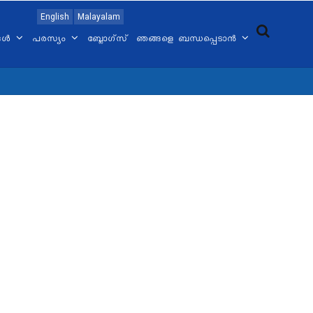
English
Malayalam
്ങൾ
പരസ്യം
ബ്ലോഗ്സ്
ഞങ്ങളെ ബന്ധപ്പെടാൻ