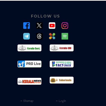
FOLLOW US
- Sitemap
- Login