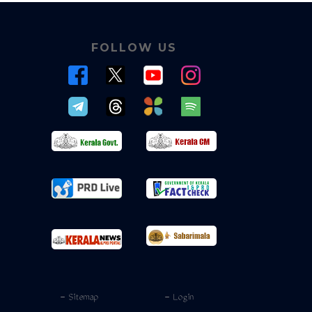
FOLLOW US
- Sitemap
- Login