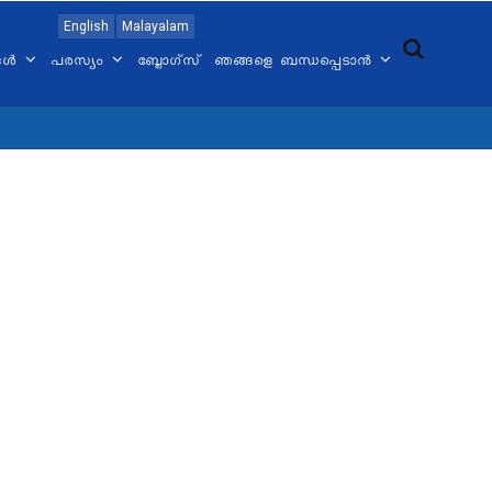
English
Malayalam
്ങൾ
പരസ്യം
ബ്ലോഗ്സ്
ഞങ്ങളെ ബന്ധപ്പെടാൻ