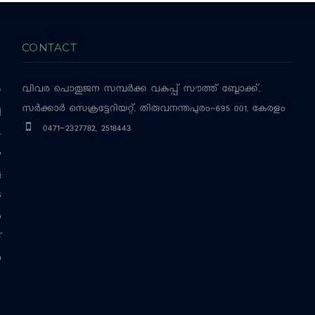
CONTACT
വിവര പൊതുജന സമ്പര്‍ക്ക വകുപ്പ്
സൗത്ത് ബ്ലോക്ക്,
‍
സര്‍ക്കാര്‍ സെക്രട്ടേറിയറ്റ്, തിരുവനന്തപുരം-695 001, കേരളം
ച
0471-2327782, 2518443
,
ം
ട
െ
ം
്
ന