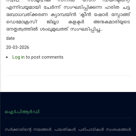
സ്വീപ്, സാമൂഹിക സന്നദ്ധ സേന ഡയറക്ടറേറ്റ്
എന്നിവയുമായി ചേർന്ന് സംഘടിപ്പിക്കുന്ന ഹരിത ചട്ട
ബോധവത്ക്കരണ ക്യാമ്പയിൻ 'ക്ലീൻ ഷോർ സ്ട്രോങ്ങ്
ഡെമോക്രസി' ജില്ലാ കളക്ടർ അനുകുമാരിയുടെ
നേതൃത്വത്തിൽ ശംഖുമുഖത്ത് സംഘടിപ്പിച്ചു..
date
20-03-2026
Log in
to post comments
ഐ&പിആര്‍ഡി
സര്‍ക്കാരിന്റെ നയങ്ങള്‍, പദ്ധതികള്‍, പരിപാടികള്‍ സംരംഭങ്ങള്‍,