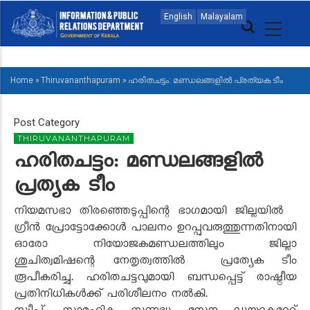
Skip
MAIN
English
Malayalam
to
NAVIGATION
main
MALAYALAM
content
Home
»
Thiruvananthapuram
»
ഹരിതചട്ടം: മണ്ഡലങ്ങളിൽ പ്രത്യക ടീം
BREADCRUMB
Post Category
THIRUVANANTHAPURAM
ഹരിതചട്ടം: മണ്ഡലങ്ങളിൽ
പ്രത്യക ടീം
നിയമസഭാ തിരഞ്ഞെടുപ്പിന്റെ ഭാഗമായി ജില്ലയിൽ
ഗ്രീൻ പ്രോട്ടോക്കോൾ പാലനം ഉറപ്പുവരുത്തുന്നതിനായി
ഓരോ നിയോജകമണ്ഡലത്തിലും ജില്ലാ
ശുചിത്വമിഷന്റെ നേതൃത്വത്തിൽ പ്രത്യേക ടീം
രൂപീകരിച്ചു. ഹരിതചട്ടവുമായി ബന്ധപ്പെട്ട് രാഷ്ട്രീയ
പ്രതിനിധികൾക്ക് പരിശീലനം നൽകി.