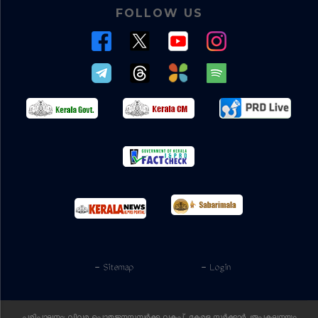
FOLLOW US
- Sitemap
- Login