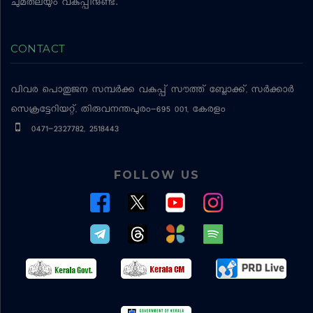
ചുമതലയും വകുപ്പിനുണ്ട്.
CONTACT
വിവര പൊതുജന സമ്പര്‍ക്ക വകുപ്പ്
സൗത്ത് ബ്ലോക്ക്, സര്‍ക്കാര്‍
സെക്രട്ടേറിയറ്റ്, തിരുവനന്തപുരം-695 001, കേരളം
0471-2327782, 2518443
FOLLOW US