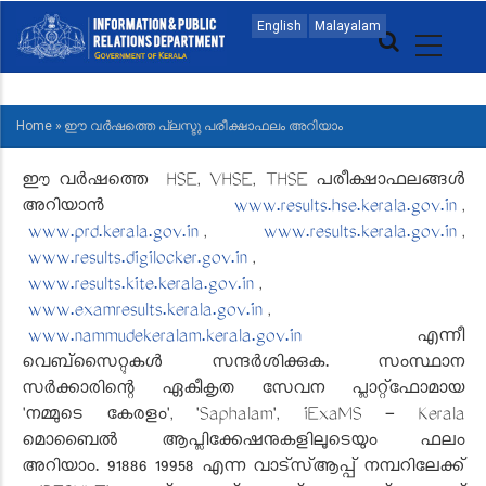
Skip
MAIN
English
Malayalam
to
NAVIGATION
main
MALAYALAM
content
Home
»
ഈ വർഷത്തെ പ്ലസ്ടു പരീക്ഷാഫലം അറിയാം
BREADCRUMB
ഈ വർഷത്തെ HSE, VHSE, THSE പരീക്ഷാഫലങ്ങള്‍
അറിയാൻ
www.results.hse.kerala.gov.in
,
www.prd.kerala.gov.in
,
www.results.kerala.gov.in
,
www.results.digilocker.gov.in
,
www.results.kite.kerala.gov.in
,
www.examresults.kerala.gov.in
,
www.nammudekeralam.kerala.gov.in
എന്നീ
വെബ്സൈറ്റുകൾ സന്ദർശിക്കുക. സംസ്ഥാന
സർക്കാരിന്റെ ഏകീകൃത സേവന പ്ലാറ്റ്ഫോമായ
'നമ്മുടെ കേരളം', 'Saphalam', iExaMS - Kerala
മൊബൈൽ ആപ്ലിക്കേഷനുകളിലൂടെയും ഫലം
അറിയാം. 91886 19958 എന്ന വാട്‌സ്ആപ്പ് നമ്പറിലേക്ക്