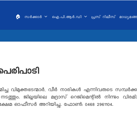
AIN
VIGATION
🏠
സർക്കാർ
ഐ.പി.ആർ.ഡി
പ്രസ് റിലീസ്
മാധ്യമങ
ALAYALAM
ക്കപരിപാടി
മിച്ച വിമുക്തഭടന്മാര്‍, വീര്‍ നാരികള്‍ എന്നിവരുടെ സമ്പര്‍ക്ക
. ജില്ലയിലെ മദ്രാസ് റെജിമെന്റില്‍ നിന്നും വിരമിച്ച 
 ഓഫീസര്‍ അറിയിച്ചു. ഫോണ്‍: 0468 2961104.