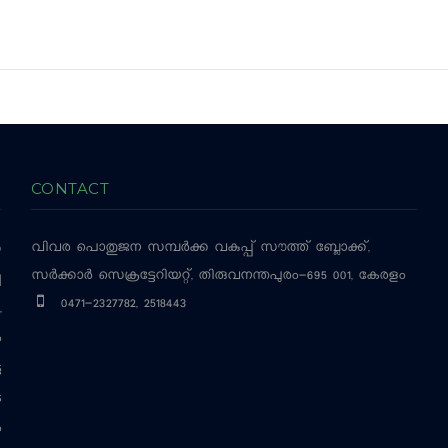
CONTACT
വിവര പൊതുജന സമ്പര്‍ക്ക വകുപ്പ്
സൗത്ത് ബ്ലോക്ക്,
‍
സര്‍ക്കാര്‍ സെക്രട്ടേറിയറ്റ്, തിരുവനന്തപുരം-695 001, കേരളം
ച
0471-2327782, 2518443
,
ം
ട
െ
ം