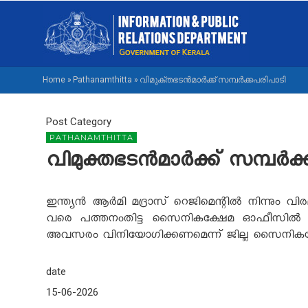
Skip
M
to
NA
main
M
content
Home
»
Pathanamthitta
»
വിമുക്തഭടന്‍മാര്‍ക്ക് സമ്പര്‍ക്കപരിപാടി
BREADCRUMB
Post Category
PATHANAMTHITTA
വിമുക്തഭടന്‍മാര്‍ക്ക് സമ്പര്‍
ഇന്ത്യന്‍ ആര്‍മി മദ്രാസ് റെജിമെന്റില്‍ നിന്നും വിര
വരെ പത്തനംതിട്ട സൈനികക്ഷേമ ഓഫീസില്‍ നടത്തും
അവസരം വിനിയോഗിക്കണമെന്ന് ജില്ല സൈനികക്ഷേമ
date
15-06-2026