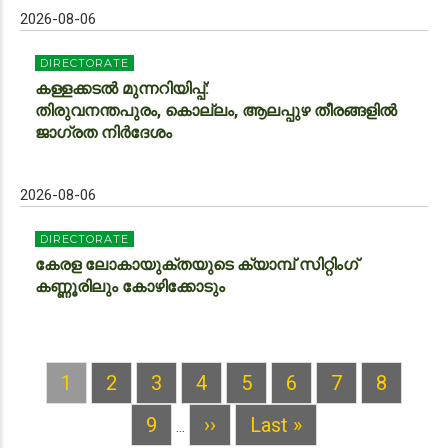
2026-08-06
DIRECTORATE
കള്ളക്കടൽ മുന്നറിയിപ്പ്:
തിരുവനന്തപുരം, കൊല്ലം, ആലപ്പുഴ തീരങ്ങളിൽ
ജാഗ്രത നിർദേശം
2026-08-06
DIRECTORATE
കേരള ലോകായുക്തയുടെ ക്യാമ്പ് സിറ്റിംഗ്
കണ്ണൂരിലും കോഴിക്കോടും
Current
1
Page
2
Page
3
Page
4
Page
5
Page
6
Page
7
Page
8
PAGINATION
page
Page
9
Next
››
Last
Last »
…