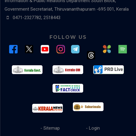
Information & Public Relations Department
South Block,
Government Secretariat, Thiruvananthapuram -695 001, Kerala
0471-2327782, 2518443
FOLLOW US
- Sitemap
- Login