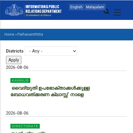
Skip
MAIN
English
Malayalam
to
NAVIGATION
main
ENGLISH
content
Home
»
Pathanamthitta
BREADCRUMB
Districts
2026-08-06
KANNUR
വൈദ്യുതി ഉപഭോക്താക്കള്‍ക്കുള്ള
ബോധവത്ക്കരണ ക്ലാസ്സ് നാളെ
2026-08-06
DIRECTORATE