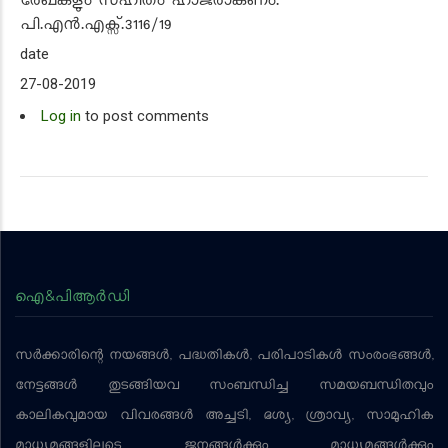
രേഖകളും സഹിതം ഹാജരാകണം.
പി.എൻ.എക്സ്.3116/19
date
27-08-2019
Log in
to post comments
ഐ&പിആര്‍ഡി
സര്‍ക്കാരിന്റെ നയങ്ങള്‍, പദ്ധതികള്‍, പരിപാടികള്‍ സംരംഭങ്ങള്‍,
നേട്ടങ്ങള്‍ തുടങ്ങിയവ സംബന്ധിച്ച സമയബന്ധിതവും
കാലികവുമായ വിവരങ്ങള്‍ അച്ചടി, ദൃശ്യ, ശ്രാവ്യ, സാമൂഹിക
മാധ്യമങ്ങളിലൂടെ ജനങ്ങള്‍ക്കും മാധ്യമങ്ങള്‍ക്കും