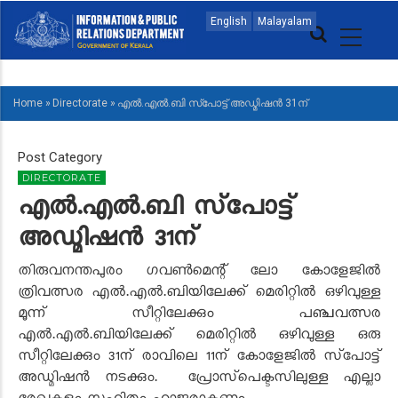
Skip
MAIN
English
Malayalam
to
NAVIGATION
main
MALAYALAM
content
Home
»
Directorate
»
എൽ.എൽ.ബി സ്‌പോട്ട് അഡ്മിഷൻ 31ന്
BREADCRUMB
Post Category
DIRECTORATE
എൽ.എൽ.ബി സ്‌പോട്ട്
അഡ്മിഷൻ 31ന്
തിരുവനന്തപുരം ഗവൺമെന്റ് ലോ കോളേജിൽ
ത്രിവത്സര എൽ.എൽ.ബിയിലേക്ക് മെരിറ്റിൽ ഒഴിവുള്ള
മൂന്ന് സീറ്റിലേക്കും പഞ്ചവത്സര
എൽ.എൽ.ബിയിലേക്ക് മെരിറ്റിൽ ഒഴിവുള്ള ഒരു
സീറ്റിലേക്കും 31ന് രാവിലെ 11ന് കോളേജിൽ സ്‌പോട്ട്
അഡ്മിഷൻ നടക്കും. പ്രോസ്‌പെക്ടസിലുള്ള എല്ലാ