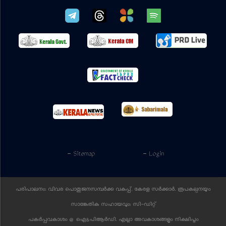
- Sitemap
- Login
പരിപാലനം: വിവര പൊതുജനസമ്പര്‍ക്ക വകുപ്പ്, കേരള സര്‍ക്കാര്‍. രൂപകല്പനയും
സാങ്കേതിക സഹായവും:
സി-ഡിറ്റ്
പകര്‍പ്പവകാശം @ ഐ&പിആര്‍ഡി. എല്ലാ അവകാശങ്ങളും നിക്ഷിപ്തം