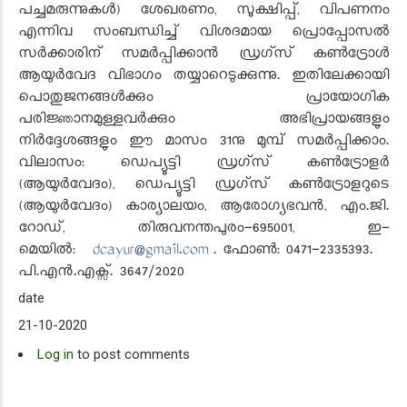
പച്ചമരുന്നുകൾ) ശേഖരണം, സൂക്ഷിപ്പ്, വിപണനം
എന്നിവ സംബന്ധിച്ച് വിശദമായ പ്രൊപ്പോസൽ
സർക്കാരിന് സമർപ്പിക്കാൻ ഡ്രഗ്സ് കൺട്രോൾ
ആയുർവേദ വിഭാഗം തയ്യാറെടുക്കുന്നു. ഇതിലേക്കായി
പൊതുജനങ്ങൾക്കും പ്രായോഗിക
പരിജ്ഞാനമുള്ളവർക്കും അഭിപ്രായങ്ങളും
നിർദ്ദേശങ്ങളും ഈ മാസം 31നു മുമ്പ് സമർപ്പിക്കാം.
വിലാസം: ഡെപ്യൂട്ടി ഡ്രഗ്സ് കൺട്രോളർ
(ആയുർവേദം), ഡെപ്യൂട്ടി ഡ്രഗ്സ് കൺട്രോളറുടെ
(ആയുർവേദം) കാര്യാലയം, ആരോഗ്യഭവൻ, എം.ജി.
റോഡ്, തിരുവനന്തപുരം-695001, ഇ-
മെയിൽ:
dcayur@gmail.com
. ഫോൺ: 0471-2335393.
പി.എൻ.എക്സ്. 3647/2020
date
21-10-2020
Log in
to post comments