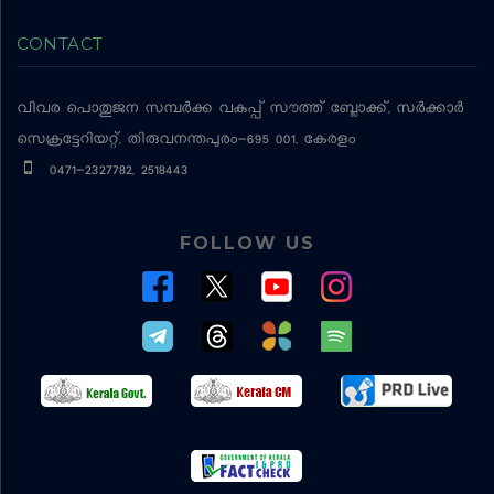
CONTACT
വിവര പൊതുജന സമ്പര്‍ക്ക വകുപ്പ്
സൗത്ത് ബ്ലോക്ക്, സര്‍ക്കാര്‍
സെക്രട്ടേറിയറ്റ്, തിരുവനന്തപുരം-695 001, കേരളം
0471-2327782, 2518443
FOLLOW US