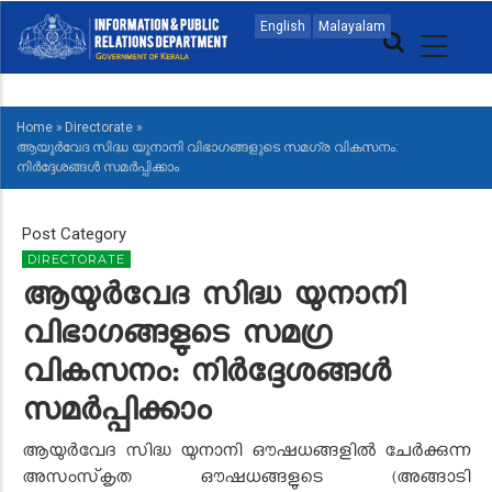
Skip
MAIN
English
Malayalam
to
NAVIGATION
main
MALAYALAM
content
Home
»
Directorate
»
BREADCRUMB
ആയുർവേദ സിദ്ധ യുനാനി വിഭാഗങ്ങളുടെ സമഗ്ര വികസനം:
നിർദ്ദേശങ്ങൾ സമർപ്പിക്കാം
Post Category
DIRECTORATE
ആയുർവേദ സിദ്ധ യുനാനി
വിഭാഗങ്ങളുടെ സമഗ്ര
വികസനം: നിർദ്ദേശങ്ങൾ
സമർപ്പിക്കാം
ആയുർവേദ സിദ്ധ യുനാനി ഔഷധങ്ങളിൽ ചേർക്കുന്ന
അസംസ്‌കൃത ഔഷധങ്ങളുടെ (അങ്ങാടി