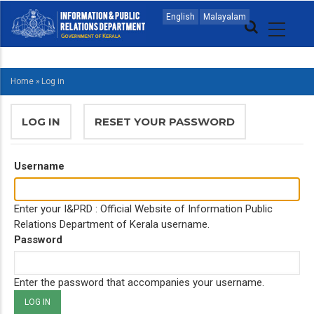
Skip
MAIN
English
Malayalam
to
NAVIGATION
main
MALAYALAM
content
Home
»
Log in
BREADCRUMB
PRIMARY
LOG IN
(ACTIVE
RESET YOUR PASSWORD
TABS
TAB)
Username
Enter your I&PRD : Official Website of Information Public
Relations Department of Kerala username.
Password
Enter the password that accompanies your username.