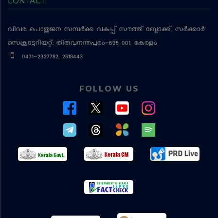
CONTACT
വിവര പൊതുജന സമ്പര്‍ക്ക വകുപ്പ്
സൗത്ത് ബ്ലോക്ക്, സര്‍ക്കാര്‍
സെക്രട്ടേറിയറ്റ്, തിരുവനന്തപുരം-695 001, കേരളം
0471-2327782, 2518443
FOLLOW US