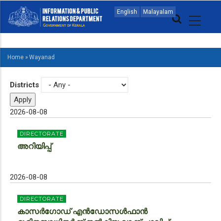
Skip
MAIN
English
Malayalam
to
NAVIGATION
main
ENGLISH
content
Home
»
Wayanad
BREADCRUMB
Districts
2026-08-08
DIRECTORATE
അറിയിപ്പ്
2026-08-08
DIRECTORATE
കാസർഗോഡ് എൻഡോസൾഫാൻ