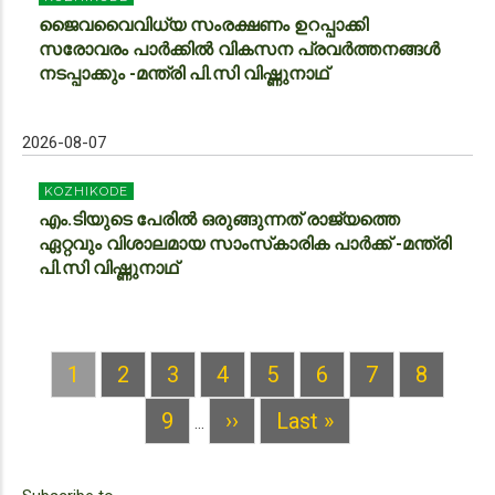
ജൈവവൈവിധ്യ സംരക്ഷണം ഉറപ്പാക്കി
സരോവരം പാര്‍ക്കില്‍ വികസന പ്രവര്‍ത്തനങ്ങള്‍
നടപ്പാക്കും -മന്ത്രി പി.സി വിഷ്ണുനാഥ്
2026-08-07
KOZHIKODE
എം.ടിയുടെ പേരില്‍ ഒരുങ്ങുന്നത് രാജ്യത്തെ
ഏറ്റവും വിശാലമായ സാംസ്‌കാരിക പാര്‍ക്ക് -മന്ത്രി
പി.സി വിഷ്ണുനാഥ്
Current
1
Page
2
Page
3
Page
4
Page
5
Page
6
Page
7
Page
8
PAGINATION
page
Page
9
Next
››
Last
Last »
…
page
page