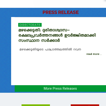
PRESS RELEASE
DIRECTORATE
മഴക്കെടുതി: ദുരിതാശ്വാസ-
രക്ഷാപ്രവർത്തനങ്ങൾ ഊർജ്ജിതമാക്കി
സംസ്ഥാന സർക്കാർ
മഴക്കെടുതിയുടെ പശ്ചാത്തലത്തിൽ റവന
read more ..
More Press Releases