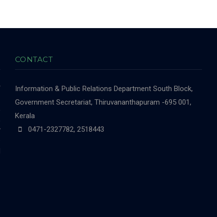
CONTACT
r
Information & Public Relations Department
South Block,
-
Government Secretariat, Thiruvananthapuram -695 001,
,
Kerala
,
0471-2327782, 2518443
y
e
d