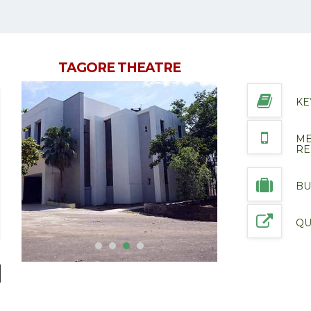
TAGORE THEATRE
KE
ME
R
VIEW DETAILS
BU
QU