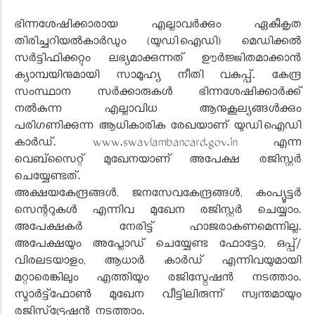
ഭിന്നശേഷിക്കാരായ എല്ലാവർക്കും ഏകീകൃത
തിരിച്ചറിയൽകാർഡും (യുഡിഐഡി) മെഡിക്കൽ
സർട്ടിഫിക്കറ്റും ലഭ്യമാക്കുന്നത് ഊർജ്ജിതമാക്കാൻ
ക്യാമ്പയിനുമായി സാമൂഹ്യ നീതി വകുപ്പ്. കേന്ദ്ര
സംസ്ഥാന സർക്കാരുകൾ ഭിന്നശേഷിക്കാർക്ക്
നൽകുന്ന എല്ലാവിധ ആനുകൂല്യങ്ങൾക്കും
പരിഗണിക്കുന്ന ആധികാരിക രേഖയാണ് യുഡിഐഡി
കാർഡ്. www.swavlambancard.gov.in എന്ന
വെബ്സൈറ്റ് മുഖേനയാണ് അപേക്ഷ രജിസ്റ്റർ
ചെയ്യേണ്ടത്.
അക്ഷയകേന്ദ്രങ്ങൾ, ജനസേവകേന്ദ്രങ്ങൾ, കംപ്യൂട്ടർ
സെന്ററുകൾ എന്നിവ മുഖേന രജിസ്റ്റർ ചെയ്യാം.
അപേക്ഷകർ നേരിട്ട് ഹാജരാകണമെന്നില്ല.
അപേക്ഷയും അപ്ലോഡ് ചെയ്യേണ്ട ഫോട്ടോ, ഒപ്പ്/
വിരലടയാളം, ആധാർ കാർഡ് എന്നിവയുമായി
മറ്റാരെങ്കിലും എത്തിയും രജിസ്ട്രേഷൻ നടത്താം.
സ്മാർട്ട്ഫോൺ മുഖേന വീട്ടിലിരുന്ന് സ്വന്തമായും
രജിസ്‌ട്രേഷൻ നടത്താം.