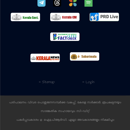
- Sitemap
- Login
പരിപാലനം: വിവര പൊതുജനസമ്പര്‍ക്ക വകുപ്പ്, കേരള സര്‍ക്കാര്‍. രൂപകല്പനയും
സാങ്കേതിക സഹായവും:
സി-ഡിറ്റ്
പകര്‍പ്പവകാശം @ ഐ&പിആര്‍ഡി. എല്ലാ അവകാശങ്ങളും നിക്ഷിപ്തം