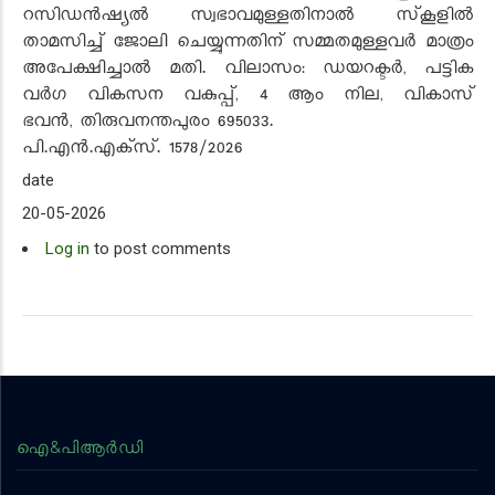
റസിഡൻഷ്യൽ സ്വഭാവമുള്ളതിനാൽ സ്‌കൂളിൽ
താമസിച്ച് ജോലി ചെയ്യുന്നതിന് സമ്മതമുള്ളവർ മാത്രം
അപേക്ഷിച്ചാൽ മതി. വിലാസം
:
ഡയറക്ടർ
,
പട്ടിക
വർഗ വികസന വകുപ്പ്
, 4
ആം നില
,
വികാസ്
ഭവൻ
,
തിരുവനന്തപുരം
695033.
പി.എൻ.എക്‌സ്.
1
57
8/2026
date
20-05-2026
Log in
to post comments
ഐ&പിആര്‍ഡി