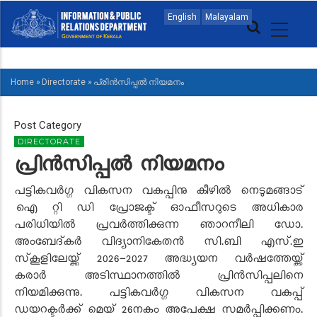
Skip
MAIN
English
Malayalam
to
NAVIGATION
main
MALAYALAM
content
Home
»
Directorate
»
പ്രിൻസിപ്പൽ നിയമനം
BREADCRUMB
Post Category
DIRECTORATE
പ്രിൻസിപ്പൽ നിയമനം
പട്ടികവർഗ്ഗ വികസന വകുപ്പിനു കീഴിൽ നെടുമങ്ങാട്
ഐ റ്റി ഡി പ്രോജക്ട് ഓഫീസറുടെ അധികാര
പരിധിയിൽ പ്രവർത്തിക്കുന്ന ഞാറനീലി ഡോ.
അംബേദ്കർ വിദ്യാനികേതൻ സി.ബി എസ്.ഇ
സ്‌കൂളിലേയ്ക്ക്
2026-2027
അദ്ധ്യയന വർഷത്തേയ്ക്ക്
കരാർ അടിസ്ഥാനത്തിൽ പ്രിൻസിപ്പലിനെ
നിയമിക്കുന്നു. പട്ടികവർഗ്ഗ വികസന വകുപ്പ്
ഡയറക്ടർക്ക് മെയ് 26നകം അപേക്ഷ സമർപ്പിക്കണം.