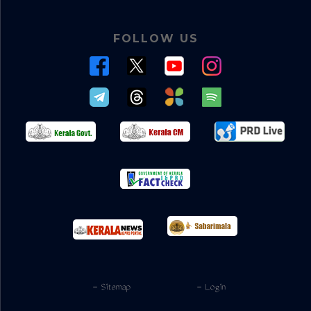
FOLLOW US
- Sitemap
- Login