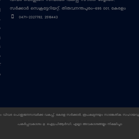
വിവര പൊതുജന സമ്പര്‍ക്ക വകുപ്പ്
സൗത്ത് ബ്ലോക്ക്,
‍
സര്‍ക്കാര്‍ സെക്രട്ടേറിയറ്റ്, തിരുവനന്തപുരം-695 001, കേരളം
ച
0471-2327782, 2518443
,
ം
ട
െ
ം
്
ന
 വിവര പൊതുജനസമ്പര്‍ക്ക വകുപ്പ്, കേരള സര്‍ക്കാര്‍. രൂപകല്പനയും സാങ്കേതിക സഹായവു
പകര്‍പ്പവകാശം @ ഐ&പിആര്‍ഡി. എല്ലാ അവകാശങ്ങളും നിക്ഷിപ്തം