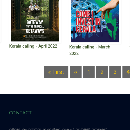
Kerala calling - April 2022
Kerala calling - March
2022
First
« First
Previous
‹‹
Page
1
Page
2
Page
3
P
4
page
page
CONTACT