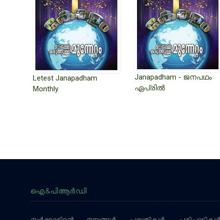
Janapadham - ജനപഥം
Letest Janapadham
ഏപ്രിൽ
Monthly
PAGINATION
ഐ&പിആര്‍ഡി