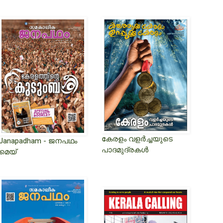
കേരളം വളർച്ചയുടെ
Janapadham - ജനപഥം
പാദമുദ്രകൾ
മെയ്