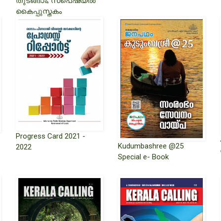
തുടങ്ങാം; സ്‌പെഷ്യൽ
കൈപ്പുസ്തകം
Progress Card 2021 -
Kudumbashree @25
2022
Special e- Book