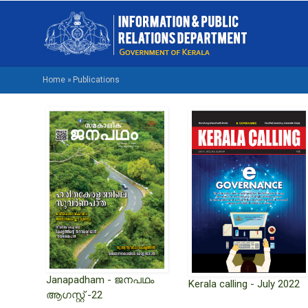
Skip
M
to
NA
main
M
content
Home
»
Publications
BREADCRUMB
Janapadham - ജനപഥം
Kerala calling - July 2022
ആഗസ്റ്റ് -22