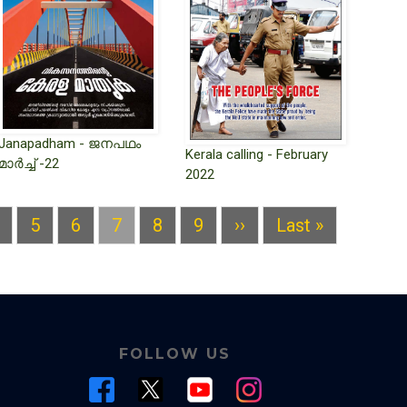
Janapadham - ജനപഥം
Kerala calling - February
മാർച്ച് -22
2022
age
Page
5
Page
6
Current
7
Page
8
Page
9
Next
››
Last
Last »
page
page
page
FOLLOW US