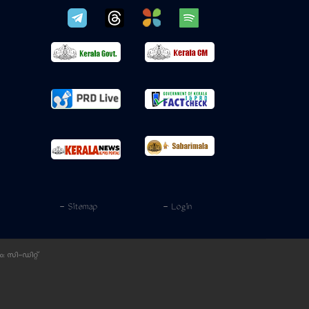
- Sitemap
- Login
ം:
സി-ഡിറ്റ്