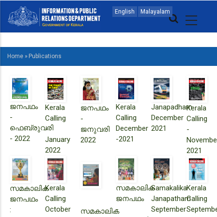
Skip
MAIN
English
Malayalam
to
NAVIGATION
main
MALAYALAM
content
Home
»
Publications
BREADCRUMB
ജനപഥം
Kerala
Janapadham
Kerala
ജനപഥം
Kerala
-
Calling
December
Calling
-
Calling
ഫെബ്രുവരി
December
2021
-
ജനുവരി
-
- 2022
-2021
January
2022
Novembe
2022
2021
Kerala
സമകാലിക
Samakalika
Kerala
സമകാലിക
Calling
ജനപഥം
Janapatham
Calling
ജനപഥം
October
-
September
Septemb
:
സമകാലിക