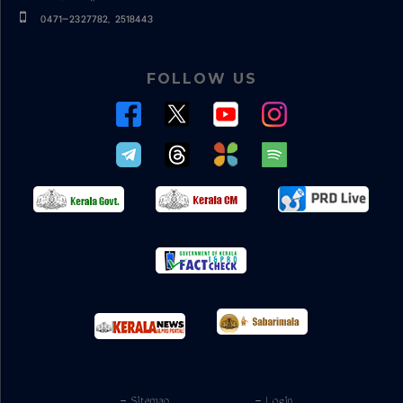
0471-2327782, 2518443
FOLLOW US
- Sitemap
- Login