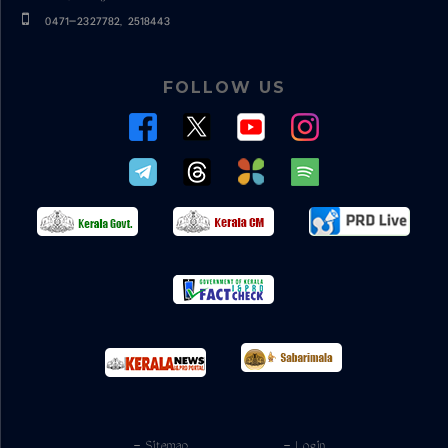
0471-2327782, 2518443
FOLLOW US
- Sitemap
- Login