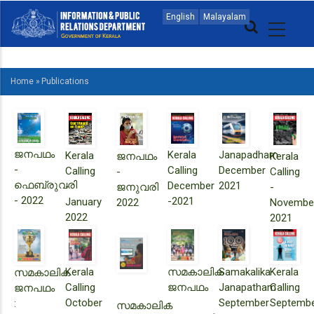
Skip
MAIN
English
Malayalam
to
NAVIGATION
main
MALAYALAM
content
Home
»
Publications
BREADCRUMB
ജനപഥം
Kerala
Janapadham
Kerala
ജനപഥം
Kerala
-
Calling
December
Calling
-
Calling
ഫെബ്രുവരി
December
2021
-
ജനുവരി
-
- 2022
-2021
January
2022
Novembe
2022
2021
Kerala
സമകാലിക
Samakalika
Kerala
സമകാലിക
Calling
ജനപഥം
Janapatham
Calling
ജനപഥം
October
-
September
Septemb
:
സമകാലിക