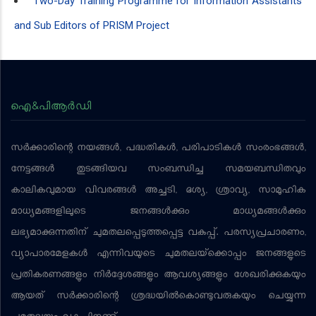
Two-Day Training Programme for Information Assistants
and Sub Editors of PRISM Project
ഐ&പിആര്‍ഡി
സര്‍ക്കാരിന്റെ നയങ്ങള്‍, പദ്ധതികള്‍, പരിപാടികള്‍ സംരംഭങ്ങള്‍,
നേട്ടങ്ങള്‍ തുടങ്ങിയവ സംബന്ധിച്ച സമയബന്ധിതവും
കാലികവുമായ വിവരങ്ങള്‍ അച്ചടി, ദൃശ്യ, ശ്രാവ്യ, സാമൂഹിക
മാധ്യമങ്ങളിലൂടെ ജനങ്ങള്‍ക്കും മാധ്യമങ്ങള്‍ക്കും
ലഭ്യമാക്കുന്നതിന് ചുമതലപ്പെടുത്തപ്പെട്ട വകുപ്പ്. പരസ്യപ്രചാരണം,
വ്യാപാരമേളകള്‍ എന്നിവയുടെ ചുമതലയ്‌ക്കൊപ്പം ജനങ്ങളുടെ
പ്രതികരണങ്ങളും നിര്‍ദ്ദേശങ്ങളും ആവശ്യങ്ങളും ശേഖരിക്കുകയും
ആയത് സര്‍ക്കാരിന്റെ ശ്രദ്ധയില്‍കൊണ്ടുവരുകയും ചെയ്യുന്ന