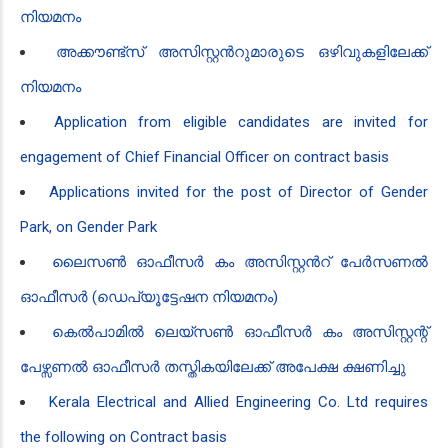
നിയമനം
അക്കൗണ്ട്സ് അസിസ്റ്റൻ‍റുമാരുടെ ഒഴിവുകളി​ലേക്ക്
നിയമനം
Application from eligible candidates are invited for
engagement of Chief Financial Officer on contract basis
Applications invited for the post of Director of Gender
Park, on Gender Park
ലൈസൺ ഓഫീസർ കം അസിസ്റ്റൻ‍റ് പേർസണൽ
ഓഫീസർ (​ഡെപ്യൂട്ടേഷന നിയമനം)
കെൽപാമിൽ ലെയ്സൺ ഓഫീസർ കം അസിസ്റ്റന്റ്
പേഴ്സണൽ ഓഫീസർ തസ്തികയിലേക്ക് അപേക്ഷ ക്ഷണിച്ചു
Kerala Electrical and Allied Engineering Co. Ltd requires
the following on Contract basis