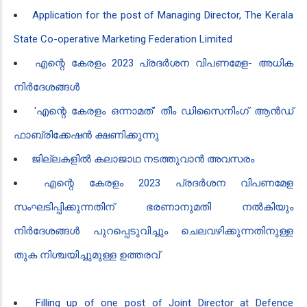
Application for the post of Managing Director, The Kerala
State Co-operative Marketing Federation Limited
എന്റെ കേരളം 2023 പ്രദർശന വിപണമേള- അധിക
നിർദേശങ്ങൾ
'എന്റെ കേരളം ഒന്നാമത്' തീം ഡിസൈനിംഗ് ആൻഡ്
ഫാബ്രിക്കേഷൻ ക്ഷണിക്കുന്നു
ജില്ലകളിൽ കലാജാഥ നടത്തുവാൻ‍ അവസരം
എന്റെ കേരളം 2023 പ്രദർശന വിപണമേള
സംഘടിപ്പിക്കുന്നതിന് ഭരണാനുമതി നൽകിയും
നിർദേശങ്ങൾ പുറപ്പെടുവിച്ചും ചെലവഴിക്കുന്നതിനുള്ള
തുക നിശ്ചയിച്ചുമുള്ള ഉത്തരവ്
Filling up of one post of Joint Director at Defence