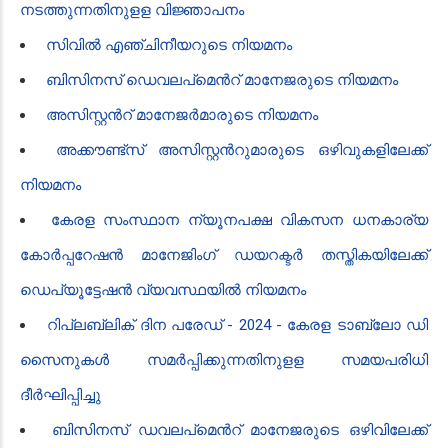
നടത്തുന്നതിനുളള വിജ്ഞാപനം
സിവിൽ എഞ്ചിനീയറുടെ നിയമനം
ബിസിനസ് ഡെവലപ്മെൻ‍റ് മാനേജരുടെ നിയമനം
അസിസ്റ്റൻ‍റ് മാനേജർമാരുടെ നിയമനം
അ​ക്കൗണ്ട്സ് അസിസ്റ്റൻ‍റു​മാരുടെ ഒഴിവുകളിലേക്ക്
നിയ​മനം
കേരള സംസ്ഥാന ന്യൂനപക്ഷ വികസന ധനകാര്യ
കോർപ്പറേഷൻ‍ മാനേജിംഗ് ഡയറക്ടർ തസ്തികയിലേക്ക്
ഡെപ്യൂട്ടേഷൻ‍ വ്യവസ്ഥയിൽ നിയമനം
റിപ്ലബ്ലിക് ദിന പരേഡ് - 2024 - കേരള ടാബ്ലോ ഡി​
സൈനുകൾ സമർപ്പിക്കുന്നതിനുളള സമയപരിധി
ദീർഘിപ്പിച്ചു
ബിസിനസ് ഡവലപ്മെൻ‍റ് മാനേജരുടെ ഒഴിവിലേക്ക്