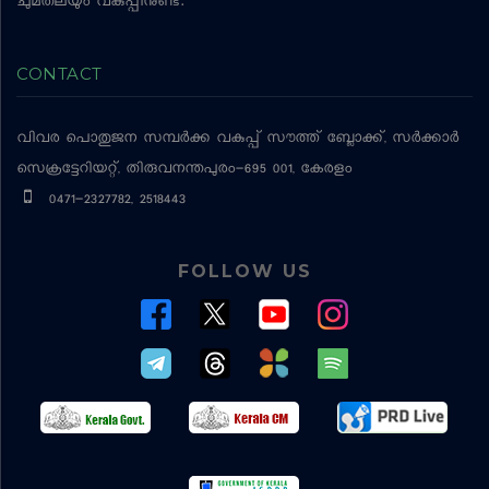
ചുമതലയും വകുപ്പിനുണ്ട്.
CONTACT
വിവര പൊതുജന സമ്പര്‍ക്ക വകുപ്പ്
സൗത്ത് ബ്ലോക്ക്, സര്‍ക്കാര്‍
സെക്രട്ടേറിയറ്റ്, തിരുവനന്തപുരം-695 001, കേരളം
0471-2327782, 2518443
FOLLOW US