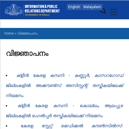
Skip
MAIN
English
Malayalam
to
NAVIGATION
main
MALAYALAM
content
Home
»
വിജ്ഞാപനം
BREADCRUMB
വിജ്ഞാപനം
ക്ളീൻ കേരള കമ്പനി - കണ്ണൂർ, കാസറഗോഡ്
ജില്ലകളിൽ അക്കൗണ്ട്സ് അസിസ്റ്റന്റ് തസ്തികയിലേക്ക്
നിയമനം
ക്ളീൻ കേരള കമ്പനി - കൊല്ലം, ആലപ്പുഴ
ജില്ലകളിൽ ഹെൽപ്പർ തസ്തികയിലേക്ക് നിയമനം
​കേരള സ്റ്റേറ്റ് മെഡിക്കൽ കൗൺസിൽസ്-