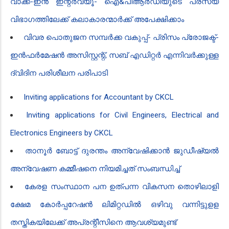
വാക്ക്-ഇൻ ഇന്റർവ്യൂ- ഐ&പിആർഡിയുടെ പരസ്യ
വിഭാഗത്തിലേക്ക് കലാകാരന്മാർക്ക് അപേക്ഷിക്കാം
വിവര പൊതുജന സമ്പർക്ക വകുപ്പ്- പ്രിസം പ്രോജക്ട്-
ഇൻഫർമേഷൻ അസിസ്റ്റന്റ്, സബ് എഡിറ്റർ എന്നിവർക്കുള്ള
ദ്വിദിന പരിശീലന പരിപാടി
Inviting applications for Accountant by CKCL
Inviting applications for Civil Engineers, Electrical and
Electronics Engineers by CKCL
താനൂർ ബോട്ട് ദുരന്തം അന്വേഷിക്കാൻ ജുഡീഷ്യൽ
അന്വേഷണ കമ്മീഷനെ നിയമിച്ചത് സംബന്ധിച്ച്
കേരള സംസ്ഥാന പന ഉത്പന്ന വികസന തൊഴിലാളി
ക്ഷേമ കോർപ്പറേഷൻ‍ ലിമിറ്റഡിൽ ഒഴിവു വന്നിട്ടുളള
തസ്തികയിലേക്ക് അപ്രന്റീസിനെ ആവശ്യമുണ്ട്