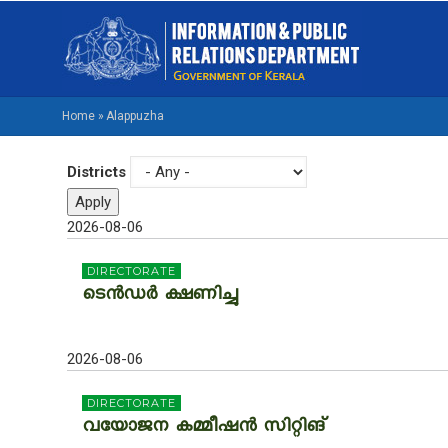
Skip
M
to
NA
main
M
content
Home
»
Alappuzha
BREADCRUMB
Districts
2026-08-06
DIRECTORATE
ടെൻഡർ ക്ഷണിച്ചു
2026-08-06
DIRECTORATE
വയോജന കമ്മീഷൻ സിറ്റിങ്