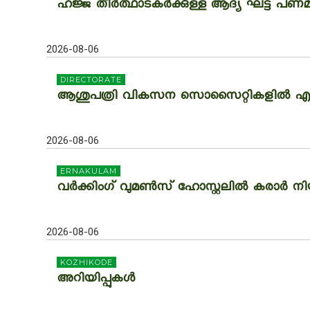
ഹജ്ജ് തീർത്ഥാടകർക്കുള്ള ആദ്യ ഘട്ട പണമട
2026-08-06
DIRECTORATE
ആശുപത്രി വികസന സൊസൈറ്റികളിൽ എസ്.സി/
2026-08-06
ERNAKULAM
വർക്കിംഗ് വുമൺസ് ഹോസ്റ്റലിൽ കരാർ നിയ
2026-08-06
KOZHIKODE
അറിയിപ്പുകള്‍