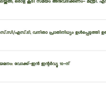
യ്ക്കൽ; ഒരാഴ്ച കൂടി സമയം അനുവദിക്കണം- മന്ത്രി. എ
എസ്.ടി, വനിതാ പ്രാതിനിധ്യം ഉൾപ്പെടുത്തി ഉത്ത
മനം: വോക്ക്-ഇൻ ഇന്റർവ്യൂ 10-ന്