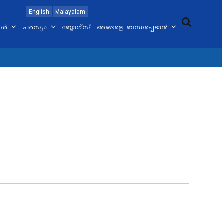
English
Malayalam
്ങൾ
പരസ്യം
ബ്ലോഗ്സ്
ഞങ്ങളെ ബന്ധപ്പെടാൻ