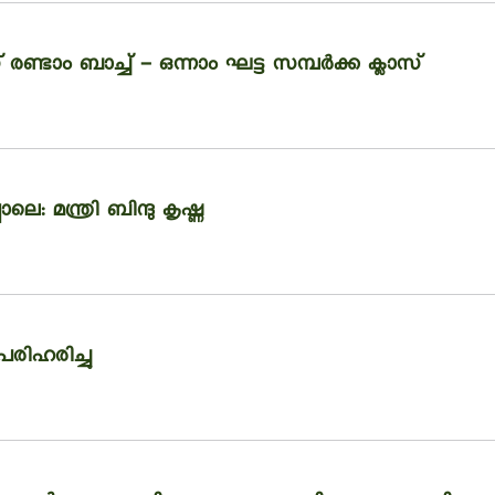
രണ്ടാം ബാച്ച് - ഒന്നാം ഘട്ട സമ്പർക്ക ക്ലാസ്
മന്ത്രി ബിന്ദു കൃഷ്ണ
രിഹരിച്ചു