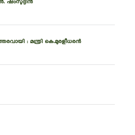
ൻ. ഷംസുദ്ദീൻ
രവായി : മന്ത്രി കെ.മുരളീധരൻ